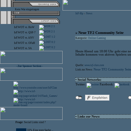
Kein War eingetragen
IsF-Hp
News
>
2:1
IsF.WOT
vs.
HoW
2:1
» Neue TF2 Community Seite
IsF.WOT
vs.
QSF-7
1:2
IsF.WOT
vs.
ANV
Kategorie:
Online-Gaming
0:2
IsF.WOT
vs.
OFaH
0:2
IsF.WOT
vs.
SA
Heute Abend um 18:00 Uhr geht eine neu
Inhalte kommen von aktiven Spielern und
Quelle:
www.isf-clan.com
- Zur Sponsor Section -
Neue TF2 Community Seit
Link zur News:
• Social Networks:
Twitter:
Facebook:
• Links zur News:
Frage:
Social Links sind ?
33% Eine gute Sache ...