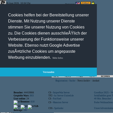
06.Aug.2026 , 10:04 Uhr
Optionen:
Cookies helfen bei der Bereitstellung unserer
Dienste. Mit Nutzung unserer Dienste
stimmen Sie unserer Nutzung von Cookies
zu. Die Cookies dienen ausschlieÃŸlich der
Verbesserung der Funktionsweise unserer
Website. Ebenso nutzt Google Advertise
zusÃ¤tzliche Cookies um angepasste
Werbung einzublenden.
Mehr Infos
Verstanden
Registration
-
Suche
-
News Archiv
-
Artikel
Besucher:
44419866
CS -
SniperWar Server
Goodbye 2025 – Wi
Gespielte Wars:
803
TF2 -
by Server-United.de
SofaDaddler goes T.
User online:
24
CS -
FunYard
40 Mio. Beuscher !..
Benutzer:
618
CS -
Mansion Server
Frohe Weihnachten!
GB-
CSS -
Spelunke
Unser Adventskalen
Beiträge:
285