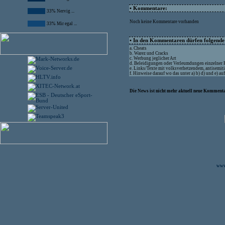
• Kommentare:
33% Nervig ...
Noch keine Kommentare vorhanden
33% Mir egal ...
• In den Kommentaren dürfen folgende I
a. Cheats
b. Warez und Cracks
c. Werbung jeglicher Art
d. Beleidigungen oder Verleumdungen einzelner
e. Links/Texte mit volksverhetzendem, antisemit
f. Hinweise darauf wo das unter a) b) d) und e) a
Die News ist nicht mehr aktuell neue Kommenta
www.