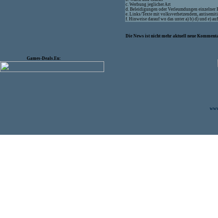
c. Werbung jeglicher Art
d. Beleidigungen oder Verleumdungen einzelner
e. Links/Texte mit volksverhetzendem, antisemit
f. Hinweise darauf wo das unter a) b) d) und e) a
Die News ist nicht mehr aktuell neue Kommenta
Games-Deals.Eu:
www.