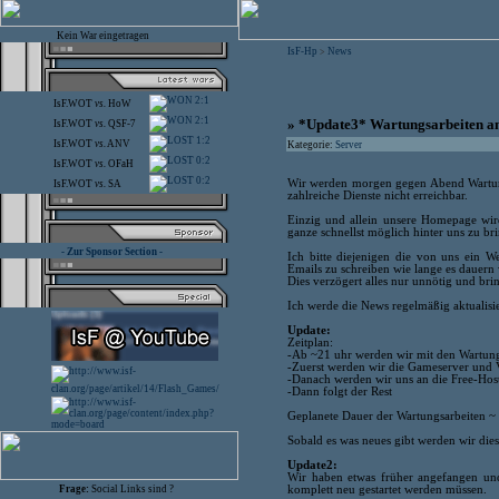
Kein War eingetragen
IsF-Hp
News
>
2:1
IsF.WOT
vs.
HoW
2:1
» *Update3* Wartungsarbeiten an
IsF.WOT
vs.
QSF-7
1:2
IsF.WOT
vs.
ANV
Kategorie:
Server
0:2
IsF.WOT
vs.
OFaH
0:2
Wir werden morgen gegen Abend Wartung
IsF.WOT
vs.
SA
zahlreiche Dienste nicht erreichbar.
Einzig und allein unsere Homepage wird
ganze schnellst möglich hinter uns zu br
- Zur Sponsor Section -
Ich bitte diejenigen die von uns ein 
Emails zu schreiben wie lange es dauern
Dies verzögert alles nur unnötig und bri
Ich werde die News regelmäßig aktualisi
Update:
Zeitplan:
-Ab ~21 uhr werden wir mit den Wartung
-Zuerst werden wir die Gameserver und 
-Danach werden wir uns an die Free-Hos
-Dann folgt der Rest
Geplanete Dauer der Wartungsarbeiten ~
Sobald es was neues gibt werden wir die
Update2:
Wir haben etwas früher angefangen un
komplett neu gestartet werden müssen.
Frage:
Social Links sind ?