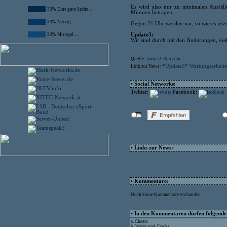
Es wird also nur zu minimalen Ausfäl
33% Eine gute Sache ...
Minuten betragen.
33% Nervig ...
Gegen 21 Uhr werden wir, so wie es jetzt
Update3:
33% Mir egal ...
Wir sind durch mit den Änderungen, viel
Quelle:
www.isf-clan.com
*Update3* Wartungsarbeite
Link zur News:
• Social Networks:
Twitter:
Facebook:
• Links zur News:
• Kommentare:
Noch keine Kommentare vorhanden
• In den Kommentaren dürfen folgende I
a. Cheats
b. Warez und Cracks