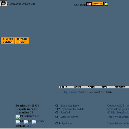
07.Aug.2026 , 05:39 Uhr
Optionen:
Registration
-
Suche
-
News Archiv
-
Artikel
Besucher:
44428908
CS -
SniperWar Server
Goodbye 2025 – Wi
Gespielte Wars:
803
TF2 -
by Server-United.de
SofaDaddler goes T.
User online:
29
CS -
FunYard
40 Mio. Beuscher !..
Benutzer:
618
CS -
Mansion Server
Frohe Weihnachten!
GB-
CSS -
Spelunke
Unser Adventskalen
Beiträge:
285