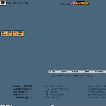
08.Aug.2026 , 10:01 Uhr
Optionen:
Registration
-
Suche
-
News Archiv
-
Artikel
Besucher:
44442838
CS -
SniperWar Server
Goodbye 2025 – Wi
Gespielte Wars:
803
TF2 -
by Server-United.de
SofaDaddler goes T.
User online:
20
CS -
FunYard
40 Mio. Beuscher !..
Benutzer:
618
CS -
Mansion Server
Frohe Weihnachten!
GB-Beiträge:
285
CSS -
Spelunke
Unser Adventskalen