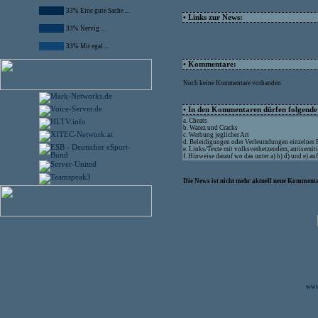
33% Eine gute Sache ...
• Links zur News:
33% Nervig ...
33% Mir egal ...
• Kommentare:
Noch keine Kommentare vorhanden
• In den Kommentaren dürfen folgende I
a. Cheats
b. Warez und Cracks
c. Werbung jeglicher Art
d. Beleidigungen oder Verleumdungen einzelner
e. Links/Texte mit volksverhetzendem, antisemit
f. Hinweise darauf wo das unter a) b) d) und e) a
Die News ist nicht mehr aktuell neue Kommenta
www.