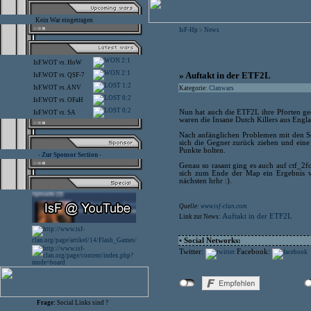
Kein War eingetragen
IsF-Hp
News
>
2:1
IsF.WOT
vs.
HoW
2:1
» Auftakt in der ETF2L
IsF.WOT
vs.
QSF-7
1:2
IsF.WOT
vs.
ANV
Kategorie:
Clanwars
0:2
IsF.WOT
vs.
OFaH
0:2
Nun hat auch die ETF2L ihre Pforten geöf
IsF.WOT
vs.
SA
waren die Insane Dutch Killers aus Engl
Nach anfänglichen Problemen mit den Ser
sich die Gegner zurück ziehen und ein
Punkte holten.
- Zur Sponsor Section -
Genau so rasant ging es auch auf ctf_2f
sich zum Ende der Map ein Ergebnis v
nächsten hrhr :).
Quelle:
www.isf-clan.com
Auftakt in der ETF2L
Link zur News:
• Social Networks:
Twitter:
Facebook:
Frage:
Social Links sind ?