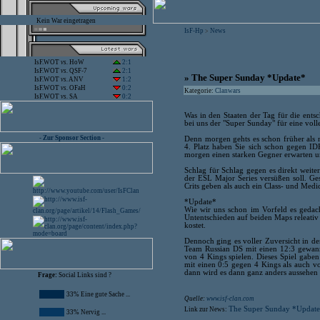
Kein War eingetragen
IsF-Hp
News
>
IsF.WOT
vs.
HoW
2:1
IsF.WOT
vs.
QSF-7
2:1
» The Super Sunday *Update*
IsF.WOT
vs.
ANV
1:2
IsF.WOT
vs.
OFaH
0:2
Kategorie:
Clanwars
IsF.WOT
vs.
SA
0:2
Was in den Staaten der Tag für die entsc
bei uns der "Super Sunday" für eine vo
- Zur Sponsor Section -
Denn morgen gehts es schon früher als
4. Platz haben Sie sich schon gegen ID
morgen einen starken Gegner erwarten un
Schlag für Schlag gegen es direkt weit
der ESL Major Series versüßen soll. Ge
Crits geben als auch ein Class- und Medic
*Update*
Wie wir uns schon im Vorfeld es gedach
Untentschieden auf beiden Maps releativ
kostet.
Dennoch ging es voller Zuversicht in d
Team Russian DS mit einen 12:3 gewann
von 4 Kings spielen. Dieses Spiel gaben
mit einen 0:5 gegen 4 Kings als auch v
dann wird es dann ganz anders aussehen ;
Frage:
Social Links sind ?
33% Eine gute Sache ...
Quelle:
www.isf-clan.com
The Super Sunday *Updat
Link zur News:
33% Nervig ...