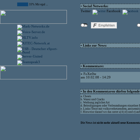
33% Mir egal ...
• Social Networks:
Twitter:
Facebook:
• Links zur News:
• Kommentare:
»
FoXtr0te
am 10.02.08 - 14:29
• In den Kommentaren dürfen folgende I
a. Cheats
b. Warez und Cracks
c. Werbung jeglicher Art
d. Beleidigungen oder Verleumdungen einzelner
e. Links/Texte mit volksverhetzendem, antisemit
f. Hinweise darauf wo das unter a) b) d) und e) a
Die News ist nicht mehr aktuell neue Kommenta