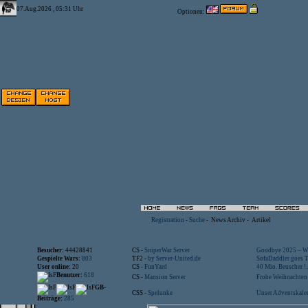
07.Aug.2026 , 05:31 Uhr
Optionen:
Registration
-
Suche
-
News Archiv
-
Artikel
Besucher:
44428841
CS -
SniperWar Server
Goodbye 2025 – Wi
Gespielte Wars:
803
TF2 -
by Server-United.de
SofaDaddler goes T.
User online:
20
CS -
FunYard
40 Mio. Beuscher !..
Benutzer:
618
CS -
Mansion Server
Frohe Weihnachten!
GB-
CSS -
Spelunke
Unser Adventskalen
Beiträge:
285