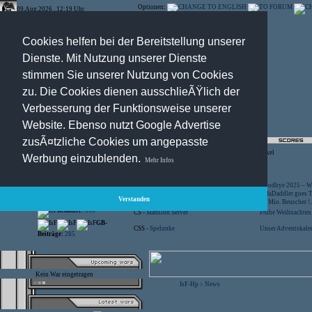
Optionen:
09.Aug.2026 , 12:19 Uhr
Cookies helfen bei der Bereitstellung unserer
Dienste. Mit Nutzung unserer Dienste
stimmen Sie unserer Nutzung von Cookies
zu. Die Cookies dienen ausschlieÃŸlich der
Verbesserung der Funktionsweise unserer
Website. Ebenso nutzt Google Advertise
zusÃ¤tzliche Cookies um angepasste
Registration
-
Suche
-
News Archiv
-
Artikel
Werbung einzublenden.
Mehr Infos
Besucher:
44457319
CS -
SniperWar Server
Goodbye 2025 – Wi
Gespielte Wars:
803
TF2 -
by Server-United.de
SofaDaddler goes T.
Verstanden
User online:
23
CS -
FunYard
40 Mio. Beuscher !..
Benutzer:
618
CS -
Mansion Server
Frohe Weihnachten!
GB-
CSS -
Spelunke
Unser Adventskalen
Beiträge:
285
Kein War eingetragen
IsF-Hp
News
>