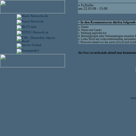
»
FoXtr0te
am 22.03.08 - 15:08
• In den Kommentaren dürfen folgende I
a. Cheats
b. Warez und Cracks
c. Werbung jeglicher Art
d. Beleidigungen oder Verleumdungen einzelner
e. Links/Texte mit volksverhetzendem, antisemit
f. Hinweise darauf wo das unter a) b) d) und e) a
Die News ist nicht mehr aktuell neue Kommenta
www.