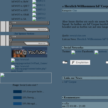
2:1
IsF.WOT
vs.
HoW
2:1
» Herzlich Willkommen IsF`Corp
IsF.WOT
vs.
QSF-7
1:2
IsF.WOT
vs.
ANV
Kategorie:
Clan
0:2
IsF.WOT
vs.
OFaH
0:2
IsF.WOT
vs.
SA
Aber heute dürfen wir euch ein neues M
Squad. So heißen wir IsF`Corpse herzlic
bewährt und so hoffen wir auf eine lang
- Zur Sponsor Section -
Quelle:
www.isf-clan.com
Herzlich Willkommen IsF`
Link zur News:
• Social Networks:
Twitter:
Facebook:
• Links zur News:
»
IsF`Corpse
Frage:
Social Links sind ?
33% Eine gute Sache ...
• Kommentare:
33% Nervig ...
»
oXe
33% Mir egal ...
am 22.03.08 - 21:09