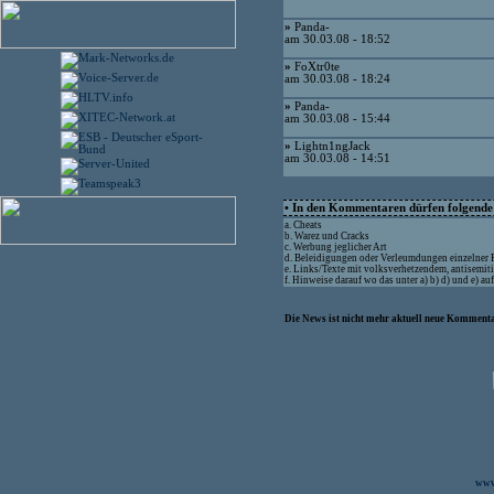
»
Panda-
am 30.03.08 - 18:52
»
FoXtr0te
am 30.03.08 - 18:24
»
Panda-
am 30.03.08 - 15:44
»
Lightn1ngJack
am 30.03.08 - 14:51
• In den Kommentaren dürfen folgende I
a. Cheats
b. Warez und Cracks
c. Werbung jeglicher Art
d. Beleidigungen oder Verleumdungen einzelner
e. Links/Texte mit volksverhetzendem, antisemit
f. Hinweise darauf wo das unter a) b) d) und e) a
Die News ist nicht mehr aktuell neue Kommenta
www.