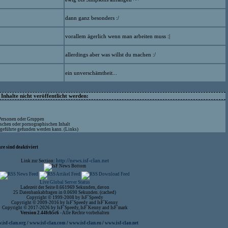
dann ganz besonders :/
vorallem ägerlich wenn man arbeiten muss :|
allerdings aber was willst du machen :/
ein unverschämtheit...
nhalte nicht veröffentlicht werden:
 Personen oder Gruppen
ischen oder pornographischen Inhalt
ufgeführte gefunden werden kann. (Links)
re sind deaktiviert
http://news.isf-clan.net
Link zur Section:
Live Global Server Status
Ladezeit der Seite 0.661969 Sekunden, davon
25 Datenbankabfragen in 0.0690 Sekunden. (cached)
Copyright © 1999-2008 by IsF`Speedy
Copyright © 2009-2016 by IsF`Speedy and IsF`Kenny
Copyright © 2017-2026 by IsF`Speedy, IsF`Kenny and IsF`mark
Version 2.44fcb5c6
- Alle Rechte vorbehalten
isf-clan.org
/
www.isf-clan.com
/
www.isf-clan.eu
/
www.isf-clan.net