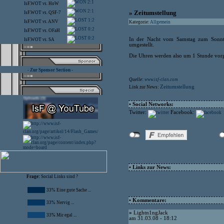
2:1
IsF.WOT
vs.
HoW
2:1
» Zeitumstellung
IsF.WOT
vs.
QSF-7
1:2
IsF.WOT
vs.
ANV
Kategorie:
Allgemein
0:2
IsF.WOT
vs.
OFaH
0:2
In der Nacht vom Samstag zum Sonnt
IsF.WOT
vs.
SA
umgestellt.
Die Uhren werden also um 1 Stunde vorges
- Zur Sponsor Section -
Quelle:
www.isf-clan.com
Zeitumstellung
Link zur News:
• Social Networks:
Twitter:
Facebook:
• Links zur News:
Frage:
Social Links sind ?
33% Eine gute Sache ...
• Kommentare:
33% Nervig ...
»
Lightn1ngJack
33% Mir egal ...
am 31.03.08 - 18:12