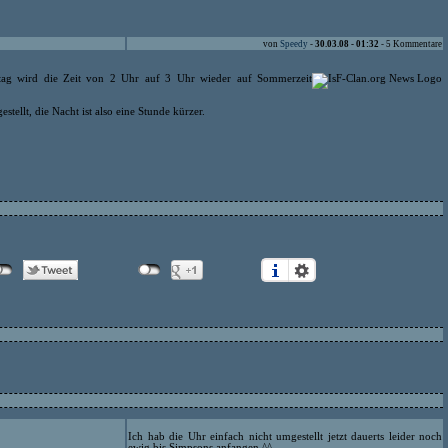
von
Speedy
-
30.03.08 - 01:32
- 5 Kommentare
ag wird die Zeit von 2 Uhr auf 3 Uhr wieder auf Sommerzeit
tellt, die Nacht ist also eine Stunde kürzer.
Ich hab die Uhr einfach nicht umgestellt jetzt dauerts leider noch
ewig bis Simpsons anfangen ^^