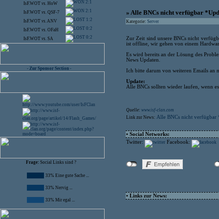
2:1
IsF.WOT
vs.
HoW
2:1
» Alle BNCs nicht verfügbar *Up
IsF.WOT
vs.
QSF-7
1:2
IsF.WOT
vs.
ANV
Kategorie:
Server
0:2
IsF.WOT
vs.
OFaH
0:2
Zur Zeit sind unsere BNCs nicht verfügb
IsF.WOT
vs.
SA
ist offline, wir gehen von einem Hardwa
Es wird bereits an der Lösung des Proble
News Updaten.
- Zur Sponsor Section -
Ich bitte darum von weiteren Emails an 
Update:
Alle BNCs sollten wieder laufen, wenn e
Quelle:
www.isf-clan.com
Alle BNCs nicht verfügbar
Link zur News:
• Social Networks:
Twitter:
Facebook:
Frage:
Social Links sind ?
33% Eine gute Sache ...
33% Nervig ...
• Links zur News:
33% Mir egal ...