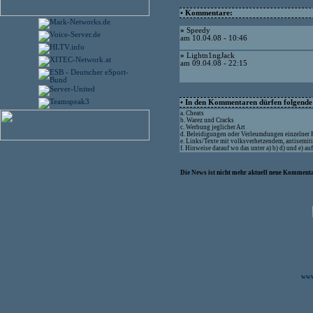
• Kommentare:
»
Speedy
am 10.04.08 - 10:46
»
Lightn1ngJack
am 09.04.08 - 22:15
• In den Kommentaren dürfen folgende I
a. Cheats
b. Warez und Cracks
c. Werbung jeglicher Art
d. Beleidigungen oder Verleumdungen einzelner
e. Links/Texte mit volksverhetzendem, antisemit
f. Hinweise darauf wo das unter a) b) d) und e) a
Die News ist nicht mehr aktuell neue Kommenta
www.