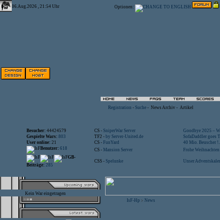
06.Aug.2026 , 21:54 Uhr
Optionen:
Registration
-
Suche
-
News Archiv
-
Artikel
Besucher:
44424579
CS -
SniperWar Server
Goodbye 2025 – Wi
Gespielte Wars:
803
TF2 -
by Server-United.de
SofaDaddler goes T.
User online:
21
CS -
FunYard
40 Mio. Beuscher !..
Benutzer:
618
CS -
Mansion Server
Frohe Weihnachten!
GB-
CSS -
Spelunke
Unser Adventskalen
Beiträge:
285
Kein War eingetragen
IsF-Hp
News
>