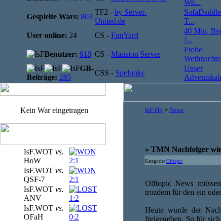
Wil...
TF2 -
by Server-
SofaDaddle
Gespielte Wars:
803
United.de
T...
40 Mio. Be
User online:
24
CS -
FunYard
!...
Frohe
Benutzer:
618
CS -
Mansion Server
Weihnachten
GB-
Unser
CSS -
Spelunke
Beiträge:
285
Adventskale
Kein War eingetragen
IsF-Hp
>
News
» TMN Nachfolger wie
IsF.WOT
vs.
HoW
2:1
Kategorie:
Offtopic
IsF.WOT
vs.
QSF-7
2:1
Offtopic News müssen 
IsF.WOT
vs.
trozdem für den ein oder 
ANV
1:2
IsF.WOT
vs.
Heute wurde der Nachf
OFaH
0:2
freigegeben. So für sic