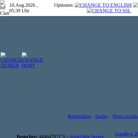
10.Aug.2026 ,
Optionen:
05:39 Uhr
Registration
-
Suche
-
News Archi
Goodbye 2
Besucher:
44464787
CS -
SniperWar Server