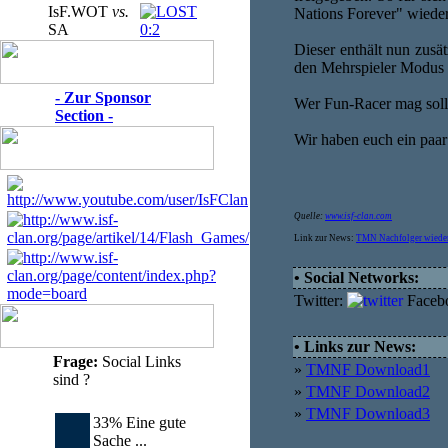
IsF.WOT
vs.
Nations Forever" wieder
SA
0:2
Dieser enthält nun zusä
den Mehrspieler Modus u
- Zur Sponsor
Wer Fun-Racer mag sollt
Section -
Wir haben euch ein paa
Quelle:
www.isf-clan.com
Link zur News:
TMN Nachfolger wieder
• Social Networks:
Twitter:
Faceb
• Links zur News:
Frage:
Social Links
»
TMNF Download1
sind ?
»
TMNF Download2
»
TMNF Download3
33% Eine gute
Sache ...