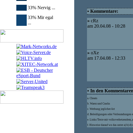
33% Nervig ...
• Kommentare:
33% Mir egal
»
cRz
...
am 20.04.08 - 10:28
»
oXe
am 17.04.08 - 12:33
• In den Kommentaren d
a. Cheats
b. Warez und Cracks
c. Werbung jeglicher Art
d. Beleidigungen oder Verleumdungen e
e. Links/Texte mit volksverhetzendem, 
f. Hinweise darauf wo das unter a) b) d