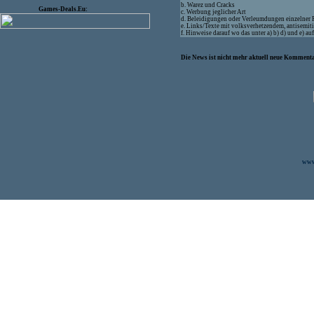
b. Warez und Cracks
Games-Deals.Eu:
c. Werbung jeglicher Art
d. Beleidigungen oder Verleumdungen einzelner
e. Links/Texte mit volksverhetzendem, antisemit
f. Hinweise darauf wo das unter a) b) d) und e) a
Die News ist nicht mehr aktuell neue Kommenta
www.