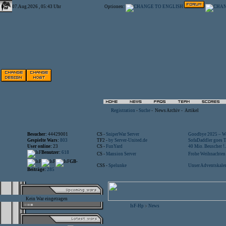
07.Aug.2026 , 05:43 Uhr
Optionen:
Registration
-
Suche
-
News Archiv
-
Artikel
Besucher:
44429001
CS -
SniperWar Server
Goodbye 2025 – Wi
Gespielte Wars:
803
TF2 -
by Server-United.de
SofaDaddler goes T.
User online:
23
CS -
FunYard
40 Mio. Beuscher !..
Benutzer:
618
CS -
Mansion Server
Frohe Weihnachten!
GB-
CSS -
Spelunke
Unser Adventskalen
Beiträge:
285
Kein War eingetragen
IsF-Hp
News
>