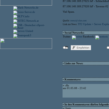
87.106.140.169:27025 IsF - Schlachthof 
87.106.140.169:27020 IsF - Taverne #2 -
Viel Spass.
Quelle:
www.isf-clan.com
TF2 Update + Server Explo
Link zur News:
• Social Networks:
Twitter:
Facebook:
• Links zur News:
• Kommentare:
»
cRz
am 01.05.08 - 23:42
• In den Kommentaren dürfen folgende I
a. Cheats