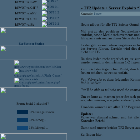
2:1
IsF.WOT
vs.
HoW
2:1
» TF2 Update + Server Exploits 
IsF.WOT
vs.
QSF-7
1:2
IsF.WOT
vs.
ANV
Kategorie:
Server
0:2
IsF.WOT
vs.
OFaH
0:2
Heute gibt es für alle TF2 Spieler Grun
IsF.WOT
vs.
SA
Mal erst zu den positiven Neuigkeiten
einführt, sowie Medic Achievements und 
Ich spaare mir mal an dieser Stelle den 
- Zur Sponsor Section -
Leider gibt es auch etwas negatives zu b
des Servers führen. Erreicht wird dies
nicht nur TF2.
Da dies leider recht ärgerlich ist, ist 
wurde, womit in den nächsten 1-2 Tagen 
Zum nächsten ärgerlichen Punkt, durch 
frei zu schalten, soweit so unfair.
Von Valve gibt es dazu folgenden Komm
Robin Walker:
"We'll be able to tell who used the comma
Um es kurz zu machen jeder der sich per
erspielen müssen, wie jeder andere Spiel
Frage:
Social Links sind ?
Trozdem wünsche ich allen TF2 Begeistert
33% Eine gute Sache ...
Update:
Valve war diesmal schnell und hat alle
33% Nervig ...
Konsolen Befehl.
Damit sind unsere beiden TF2 Server auc
33% Mir egal ...
Zu finden hier: