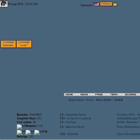
06.Aug.2026 , 23:01 Uhr
Optionen:
Registration
-
Suche
-
News Archiv
-
Artikel
Besucher:
44424922
CS -
SniperWar Server
Goodbye 2025 – Wi
Gespielte Wars:
803
TF2 -
by Server-United.de
SofaDaddler goes T.
User online:
20
CS -
FunYard
40 Mio. Beuscher !..
Benutzer:
618
CS -
Mansion Server
Frohe Weihnachten!
GB-
CSS -
Spelunke
Unser Adventskalen
Beiträge:
285