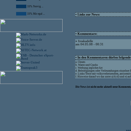
33% Nervig ...
33% Mir egal ...
• Links zur News:
• Kommentare:
»
freakadelle
am 04.05.08 - 00:31
• In den Kommentaren dürfen folgende I
a. Cheats
b. Warez und Cracks
c. Werbung jeglicher Art
d. Beleidigungen oder Verleumdungen einzelner
e. Links/Texte mit volksverhetzendem, antisemit
f. Hinweise darauf wo das unter a) b) d) und e) a
Die News ist nicht mehr aktuell neue Kommenta
www.