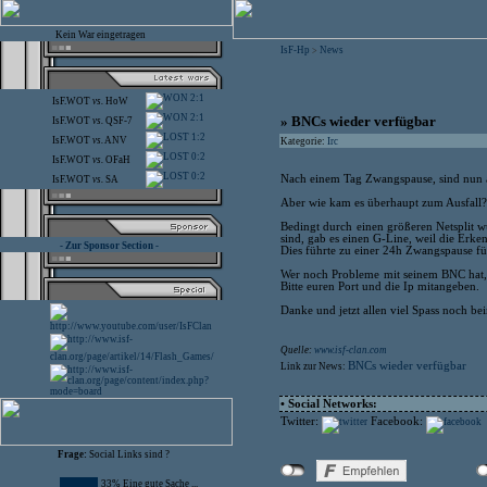
Kein War eingetragen
IsF-Hp
News
>
2:1
IsF.WOT
vs.
HoW
2:1
» BNCs wieder verfügbar
IsF.WOT
vs.
QSF-7
1:2
IsF.WOT
vs.
ANV
Kategorie:
Irc
0:2
IsF.WOT
vs.
OFaH
0:2
Nach einem Tag Zwangspause, sind nun a
IsF.WOT
vs.
SA
Aber wie kam es überhaupt zum Ausfall? D
Bedingt durch einen größeren Netsplit 
sind, gab es einen G-Line, weil die Erke
- Zur Sponsor Section -
Dies führte zu einer 24h Zwangspause fü
Wer noch Probleme mit seinem BNC hat, 
Bitte euren Port und die Ip mitangeben.
Danke und jetzt allen viel Spass noch b
Quelle:
www.isf-clan.com
BNCs wieder verfügbar
Link zur News:
• Social Networks:
Twitter:
Facebook:
Frage:
Social Links sind ?
33% Eine gute Sache ...