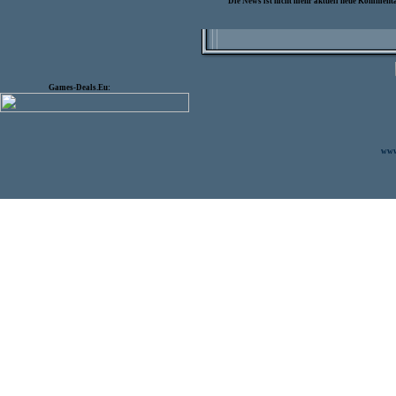
Die News ist nicht mehr aktuell neue Kommenta
Games-Deals.Eu:
www.