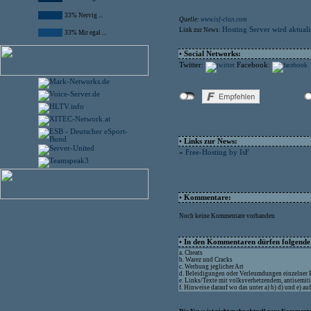
33% Nervig ...
Quelle:
www.isf-clan.com
Hosting Server wird aktualis
Link zur News:
33% Mir egal ...
• Social Networks:
Twitter:
Facebook:
• Links zur News:
»
Free-Hosting by IsF
• Kommentare:
Noch keine Kommentare vorhanden
• In den Kommentaren dürfen folgende I
a. Cheats
b. Warez und Cracks
c. Werbung jeglicher Art
d. Beleidigungen oder Verleumdungen einzelner
e. Links/Texte mit volksverhetzendem, antisemit
f. Hinweise darauf wo das unter a) b) d) und e) a