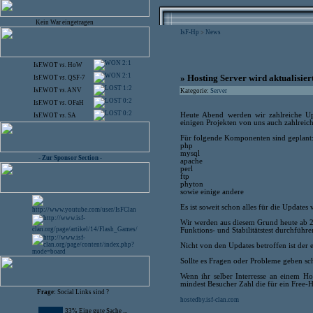
Kein War eingetragen
IsF-Hp
News
>
2:1
IsF.WOT
vs.
HoW
2:1
» Hosting Server wird aktualisier
IsF.WOT
vs.
QSF-7
1:2
IsF.WOT
vs.
ANV
Kategorie:
Server
0:2
IsF.WOT
vs.
OFaH
0:2
Heute Abend werden wir zahlreiche U
IsF.WOT
vs.
SA
einigen Projekten von uns auch zahlreic
Für folgende Komponenten sind geplant
php
mysql
- Zur Sponsor Section -
apache
perl
ftp
phyton
sowie einige andere
Es ist soweit schon alles für die Updates 
Wir werden aus diesem Grund heute ab 23
Funktions- und Stabilitätstest durchführ
Nicht von den Updates betroffen ist der
Sollte es Fragen oder Probleme geben s
Wenn ihr selber Interresse an einem Hos
mindest Besucher Zahl die für ein Free-Ho
Frage:
Social Links sind ?
hostedby.isf-clan.com
33% Eine gute Sache ...