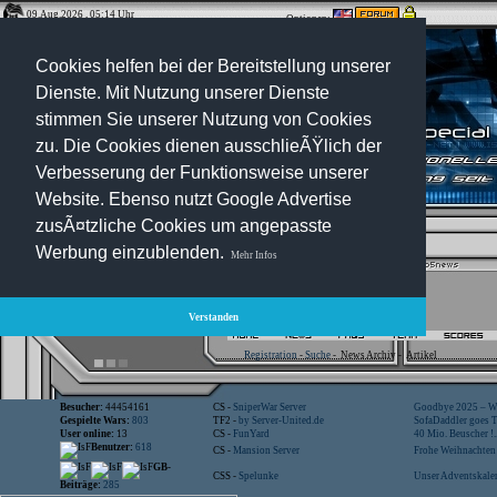
09.Aug.2026 , 05:14 Uhr
Optionen:
Cookies helfen bei der Bereitstellung unserer
Dienste. Mit Nutzung unserer Dienste
stimmen Sie unserer Nutzung von Cookies
zu. Die Cookies dienen ausschlieÃŸlich der
Verbesserung der Funktionsweise unserer
Website. Ebenso nutzt Google Advertise
zusÃ¤tzliche Cookies um angepasste
Werbung einzublenden.
Mehr Infos
Verstanden
Registration
-
Suche
-
News Archiv
-
Artikel
Besucher:
44454161
CS -
SniperWar Server
Goodbye 2025 – Wi
Gespielte Wars:
803
TF2 -
by Server-United.de
SofaDaddler goes T.
User online:
13
CS -
FunYard
40 Mio. Beuscher !..
Benutzer:
618
CS -
Mansion Server
Frohe Weihnachten!
GB-
CSS -
Spelunke
Unser Adventskalen
Beiträge:
285