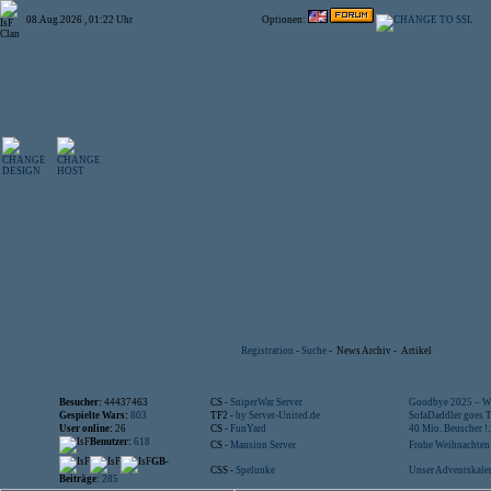
08.Aug.2026 , 01:22 Uhr
Optionen:
Registration
-
Suche
-
News Archiv
-
Artikel
Besucher:
44437463
CS -
SniperWar Server
Goodbye 2025 – Wi
Gespielte Wars:
803
TF2 -
by Server-United.de
SofaDaddler goes T.
User online:
26
CS -
FunYard
40 Mio. Beuscher !..
Benutzer:
618
CS -
Mansion Server
Frohe Weihnachten!
GB-
CSS -
Spelunke
Unser Adventskalen
Beiträge:
285