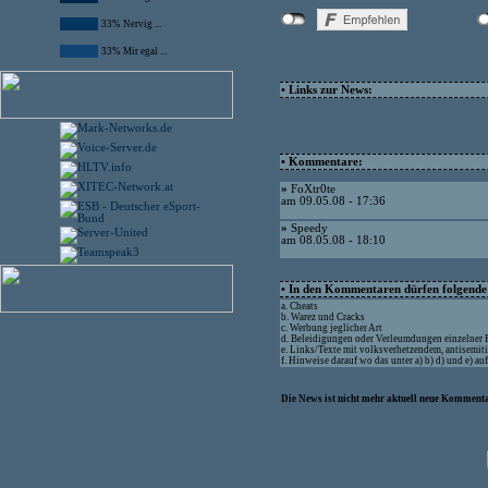
33% Nervig ...
33% Mir egal ...
• Links zur News:
• Kommentare:
»
FoXtr0te
am 09.05.08 - 17:36
»
Speedy
am 08.05.08 - 18:10
• In den Kommentaren dürfen folgende I
a. Cheats
b. Warez und Cracks
c. Werbung jeglicher Art
d. Beleidigungen oder Verleumdungen einzelner
e. Links/Texte mit volksverhetzendem, antisemit
f. Hinweise darauf wo das unter a) b) d) und e) a
Die News ist nicht mehr aktuell neue Kommenta