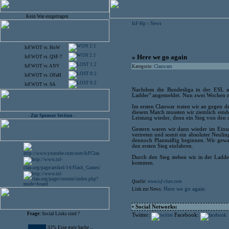
Kein War eingetragen
IsF-Hp
News
>
2:1
IsF.WOT
vs.
HoW
2:1
» Here we go again
IsF.WOT
vs.
QSF-7
1:2
IsF.WOT
vs.
ANV
Kategorie:
Clanwars
0:2
IsF.WOT
vs.
OFaH
0:2
IsF.WOT
vs.
SA
Nachdem die Bundesliga in der ESL ab
Ladder" angemeldet. Nun zwei Wochen nac
Im ersten Clanwar traten wir an gegen d
diesem Match mussten wir ziemlich einde
- Zur Sponsor Section -
Leistung wieder, denn ein Sieg von den 
Gestern waren wir dann wieder im Eins
vertreten und somit ein absoluter Neuling
dennoch Planmäßig beginnen. Wir gewa
den ersten Sieg einfahren.
Durch den Sieg stehen wir in der Ladde
kommen.
Quelle:
www.isf-clan.com
Here we go again
Link zur News:
• Social Networks:
Frage:
Social Links sind ?
Twitter:
Facebook:
33% Eine gute Sache ...