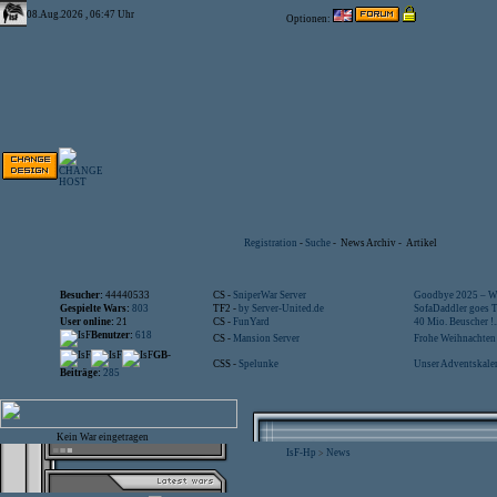
08.Aug.2026 , 06:47 Uhr
Optionen:
Registration
-
Suche
-
News Archiv
-
Artikel
Besucher:
44440533
CS -
SniperWar Server
Goodbye 2025 – Wi
Gespielte Wars:
803
TF2 -
by Server-United.de
SofaDaddler goes T.
User online:
21
CS -
FunYard
40 Mio. Beuscher !..
Benutzer:
618
CS -
Mansion Server
Frohe Weihnachten!
GB-
CSS -
Spelunke
Unser Adventskalen
Beiträge:
285
Kein War eingetragen
IsF-Hp
News
>