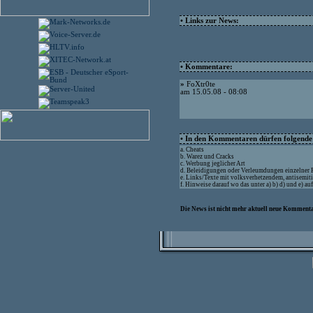
• Links zur News:
• Kommentare:
»
FoXtr0te
am 15.05.08 - 08:08
• In den Kommentaren dürfen folgende I
a. Cheats
b. Warez und Cracks
c. Werbung jeglicher Art
d. Beleidigungen oder Verleumdungen einzelner
e. Links/Texte mit volksverhetzendem, antisemit
f. Hinweise darauf wo das unter a) b) d) und e) a
Die News ist nicht mehr aktuell neue Kommenta