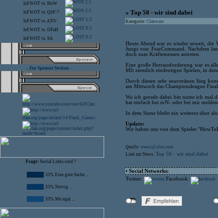
2:1
IsF.WOT
vs.
HoW
2:1
» Top 50 - wir sind dabei
IsF.WOT
vs.
QSF-7
1:2
IsF.WOT
vs.
ANV
Kategorie:
Clanwars
0:2
IsF.WOT
vs.
OFaH
0:2
IsF.WOT
vs.
SA
Heute Abend war es wieder soweit, die 
Jungs von FearCommand. Nachdem lange
doch zum Kräftemessen antreten.
Eine große Herrausforderung war es alle
- Zur Sponsor Section -
MIt ziemlich eindeutigen Spielen, in den
Durch diesen sehr souveränen Sieg konn
am Mittwoch das Championsleague Finale
Wo ich gerade dabei bin nutze ich mal 
hat einfach bei svN- oder bei mir melden
In dem Sinne bleibt nix weiteres übe
Update:
Wir haben uns von dem Spieler "HowToBe
Quelle:
www.isf-clan.com
Top 50 - wir sind dabei
Link zur News:
Frage:
Social Links sind ?
• Social Networks:
33% Eine gute Sache ...
Twitter:
Facebook:
33% Nervig ...
33% Mir egal ...