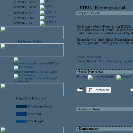
2:1
IsF.WOT
vs.
HoW
2:1
» ETF2L - Here we go again!
IsF.WOT
vs.
QSF-7
1:2
IsF.WOT
vs.
ANV
Kategorie:
Clanwars
0:2
IsF.WOT
vs.
OFaH
0:2
IsF.WOT
vs.
SA
Nach einer Woche Pause in der ETF2L, b
heute Abend wieder weiter. Unsere Geg
und konnten sich aber bisher von 4 Spiele
Dennoch wird auch dieses Team nicht un
- Zur Sponsor Section -
cp_pro_granary und cp_gravelpit. Ab da
Quelle:
www.etf2l.org
ETF2L - Here we go again!
Link zur News:
• Social Networks:
Twitter:
Facebook:
Frage:
Social Links sind ?
33% Eine gute Sache ...
• Links zur News:
33% Nervig ...
33% Mir egal ...
• Kommentare: