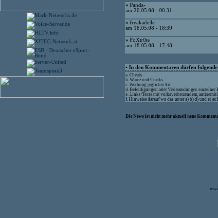
»
Panda-
am 20.05.08 - 00:31
»
freakadelle
am 18.05.08 - 18:39
»
FoXtr0te
am 18.05.08 - 17:48
• In den Kommentaren dürfen folgende I
a. Cheats
b. Warez und Cracks
c. Werbung jeglicher Art
d. Beleidigungen oder Verleumdungen einzelner
e. Links/Texte mit volksverhetzendem, antisemit
f. Hinweise darauf wo das unter a) b) d) und e) a
Die News ist nicht mehr aktuell neue Kommenta
www.