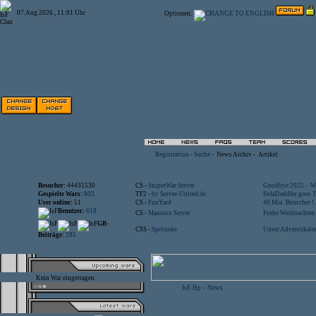
07.Aug.2026 , 11:01 Uhr
Optionen:
Registration
-
Suche
-
News Archiv
-
Artikel
Besucher:
44431530
CS -
SniperWar Server
Goodbye 2025 – Wi
Gespielte Wars:
803
TF2 -
by Server-United.de
SofaDaddler goes T.
User online:
51
CS -
FunYard
40 Mio. Beuscher !..
Benutzer:
618
CS -
Mansion Server
Frohe Weihnachten!
GB-
CSS -
Spelunke
Unser Adventskalen
Beiträge:
285
Kein War eingetragen
IsF-Hp
News
>