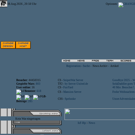
08.Aug.2026 , 20:50 Uhr
Optionen:
Registration
-
Suche
-
News Archiv
-
Artikel
Besucher:
44450315
CS -
SniperWar Server
Goodbye 2025 – Wi
Gespielte Wars:
803
TF2 -
by Server-United.de
SofaDaddler goes T.
User online:
16
CS -
FunYard
40 Mio. Beuscher !..
Benutzer:
618
CS -
Mansion Server
Frohe Weihnachten!
GB-
CSS -
Spelunke
Unser Adventskalen
Beiträge:
285
Kein War eingetragen
IsF-Hp
News
>