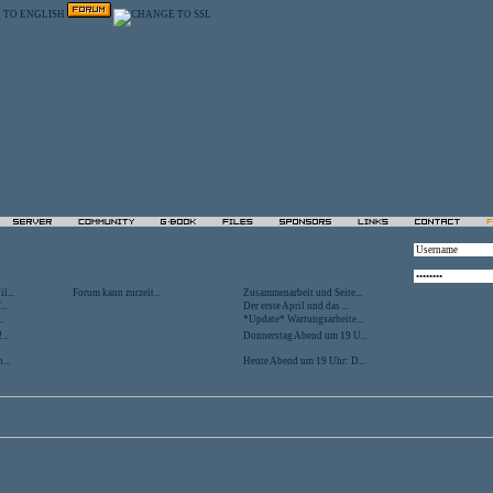
l...
Forum kann zurzeit...
Zusammenarbeit und Seite...
..
Der erste April und das ...
.
*Update* Wartungsarbeite...
...
Donnerstag Abend um 19 U...
...
Heute Abend um 19 Uhr: D...