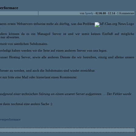
performace
von
Speedy
-
02.06.08 - 12:14
- 1 Kommentare
seres ersten Webservers teilweise mehr als dürftig, was das Problem
.
ändern können da es ein Managed Server ist und wir somit keinen Einfluß auf mögliche
 nur abwarten.
ortzeit von sämtlichen Subdomains.
 erledigt haben werden wir die Seite auf einen anderen Server von uns legen.
nser Hosting Server, sowie alle anderen Dienste die wir betreiben, einzig und alleine unsere
besser zu werden, und auch die Subdomains sind wieder erreichbar.
t mir bitte eine Mail oder hinterlasst einen Kommentar.
t aufgrund einer technischen Störung an einem unserer Server aufgetreten. ... Der Fehler wurde
st dann nochmal eine andere Sache :)
rverperformace