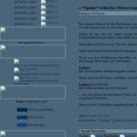
2:1
IsF.WOT
vs.
HoW
2:1
» *Update* Schlechte Webserver
IsF.WOT
vs.
QSF-7
1:2
IsF.WOT
vs.
ANV
Kategorie:
Homepage
0:2
IsF.WOT
vs.
OFaH
0:2
Seit gestern Abend ist die Performace un
IsF.WOT
vs.
SA
ist und warum dies so ist wissen wir nicht
Sicher ist nur das wir daran wenig 
Fehlerbehebenung haben, also bleibt uns
- Zur Sponsor Section -
Besonders schlecht ist zur Zeit die Antw
Sollte sich das Problem nicht bis morgen
Nicht von den Problemem betroffen ist u
Homepage läuft mehr als bescheiden.
Update:
Die Performance scheitn langsam wieder 
Wenn euch noch Fehler auffallen, schreib
Update2:
(03.06.08)
Die Fehlerursache ist nun bekannt:
... der von Ihnen beschriebene Fehler is
umgehend behoben. ...
Frage:
Social Links sind ?
Naja ob nun 8 Stunden umgehend sind, i
33% Eine gute Sache ...
Quelle:
www.isf-clan.com
33% Nervig ...
*Update* Schlechte Webse
Link zur News:
33% Mir egal ...
• Social Networks:
Twitter:
Facebook: