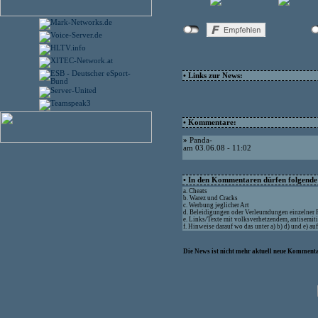
• Links zur News:
• Kommentare:
»
Panda-
am 03.06.08 - 11:02
• In den Kommentaren dürfen folgende I
a. Cheats
b. Warez und Cracks
c. Werbung jeglicher Art
d. Beleidigungen oder Verleumdungen einzelner
e. Links/Texte mit volksverhetzendem, antisemit
f. Hinweise darauf wo das unter a) b) d) und e) a
Die News ist nicht mehr aktuell neue Kommenta