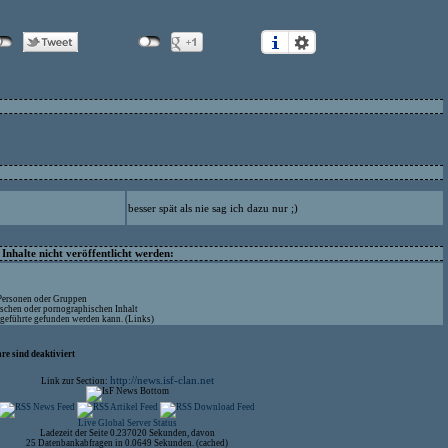
besser spät als nie sag ich dazu nur ;)
nhalte nicht veröffentlicht werden:
 Personen oder Gruppen
ischen oder pornographischen Inhalt
ufgeführte gefunden werden kann. (Links)
re sind deaktiviert
http://news.isf-clan.net
Link zur Section:
Live Global Server Status
Ladezeit der Seite 0.237020 Sekunden, davon
25 Datenbankabfragen in 0.0649 Sekunden. (cached)