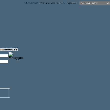
IsF-Clan.com
-
HLTV.info
-
Voice-Server.de
-
Impressum
-