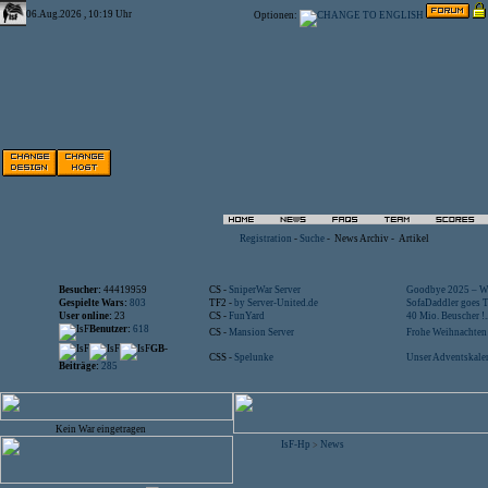
06.Aug.2026 , 10:19 Uhr
Optionen:
Registration
-
Suche
-
News Archiv
-
Artikel
Besucher:
44419959
CS -
SniperWar Server
Goodbye 2025 – Wi
Gespielte Wars:
803
TF2 -
by Server-United.de
SofaDaddler goes T.
User online:
23
CS -
FunYard
40 Mio. Beuscher !..
Benutzer:
618
CS -
Mansion Server
Frohe Weihnachten!
GB-
CSS -
Spelunke
Unser Adventskalen
Beiträge:
285
Kein War eingetragen
IsF-Hp
News
>