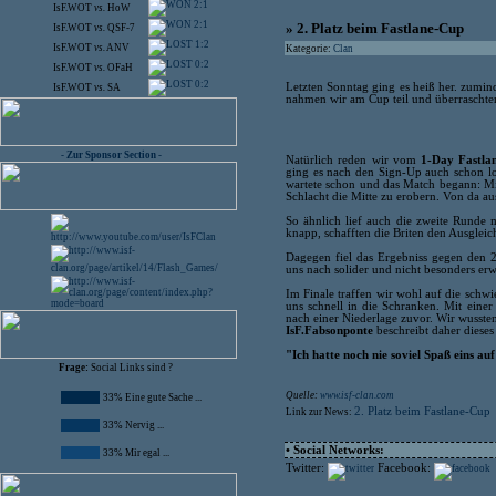
2:1
IsF.WOT
vs.
HoW
2:1
» 2. Platz beim Fastlane-Cup
IsF.WOT
vs.
QSF-7
1:2
IsF.WOT
vs.
ANV
Kategorie:
Clan
0:2
IsF.WOT
vs.
OFaH
0:2
Letzten Sonntag ging es heiß her. zumin
IsF.WOT
vs.
SA
nahmen wir am Cup teil und überraschten 
- Zur Sponsor Section -
Natürlich reden wir vom
1-Day Fastla
ging es nach den Sign-Up auch schon lo
wartete schon und das Match begann: Mi
Schlacht die Mitte zu erobern. Von da au
So ähnlich lief auch die zweite Runde 
knapp, schafften die Briten den Ausgleich
Dagegen fiel das Ergebniss gegen den 2
uns nach solider und nicht besonders erw
Im Finale traffen wir wohl auf die schw
uns schnell in die Schranken. Mit eine
nach einer Niederlage zuvor. Wir wussten
IsF.Fabsonponte
beschreibt daher dieses 
"Ich hatte noch nie soviel Spaß eins auf
Frage:
Social Links sind ?
Quelle:
www.isf-clan.com
33% Eine gute Sache ...
2. Platz beim Fastlane-Cup
Link zur News:
33% Nervig ...
• Social Networks:
33% Mir egal ...
Twitter:
Facebook: