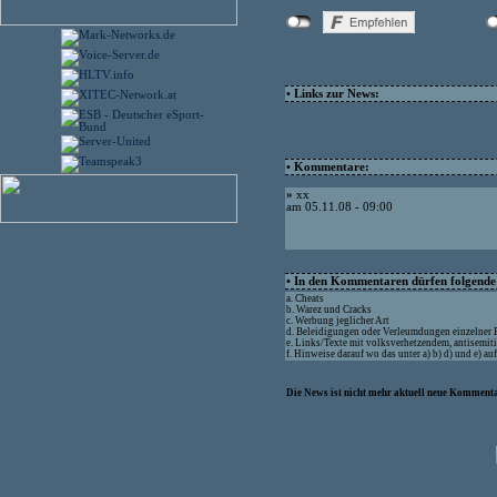
• Links zur News:
• Kommentare:
»
xx
am 05.11.08 - 09:00
• In den Kommentaren dürfen folgende I
a. Cheats
b. Warez und Cracks
c. Werbung jeglicher Art
d. Beleidigungen oder Verleumdungen einzelner
e. Links/Texte mit volksverhetzendem, antisemit
f. Hinweise darauf wo das unter a) b) d) und e) a
Die News ist nicht mehr aktuell neue Kommenta