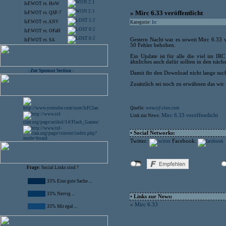
2:1
IsF.WOT
vs.
HoW
2:1
» Mirc 6.33 veröffentlicht
IsF.WOT
vs.
QSF-7
1:2
IsF.WOT
vs.
ANV
Kategorie:
Irc
0:2
IsF.WOT
vs.
OFaH
0:2
Gestern Nacht war es soweit Mirc 6.33 
IsF.WOT
vs.
SA
50 Fehler behoben.
Ein Update ist für alle die viel im IR
ähnliches auch dafür sollten in den näch
- Zur Sponsor Section -
Damit ihr den Download nicht lange suc
Zusätzlich sei noch zu erwähnen das wi
Quelle:
www.isf-clan.com
Mirc 6.33 veröffentlicht
Link zur News:
• Social Networks:
Twitter:
Facebook:
Frage:
Social Links sind ?
33% Eine gute Sache ...
33% Nervig ...
• Links zur News:
»
Mirc 6.33
33% Mir egal ...