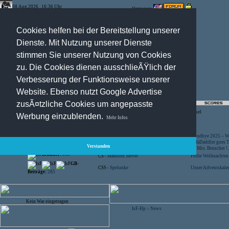
08.Aug.2026 , 16:36 Uhr
Optionen:
Cookies helfen bei der Bereitstellung unserer
Dienste. Mit Nutzung unserer Dienste
stimmen Sie unserer Nutzung von Cookies
zu. Die Cookies dienen ausschlieÃŸlich der
Verbesserung der Funktionsweise unserer
Website. Ebenso nutzt Google Advertise
zusÃ¤tzliche Cookies um angepasste
Registration
-
Suche
-
News Archiv
-
Artikel
Werbung einzublenden.
Mehr Infos
Besucher:
44447419
CS -
SniperWar Server
Goodbye 2025 – Wi
Gespielte Wars:
803
TF2 -
by Server-United.de
SofaDaddler goes T.
Verstanden
User online:
11
CS -
FunYard
40 Mio. Beuscher !..
Benutzer:
618
CS -
Mansion Server
Frohe Weihnachten!
GB-
CSS -
Spelunke
Unser Adventskalen
Beiträge:
285
Kein War eingetragen
IsF-Hp
News
>