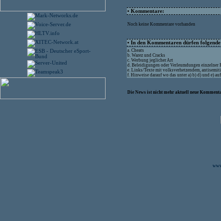
• Kommentare:
Noch keine Kommentare vorhanden
• In den Kommentaren dürfen folgende I
a. Cheats
b. Warez und Cracks
c. Werbung jeglicher Art
d. Beleidigungen oder Verleumdungen einzelner
e. Links/Texte mit volksverhetzendem, antisemit
f. Hinweise darauf wo das unter a) b) d) und e) a
Die News ist nicht mehr aktuell neue Kommenta
www.