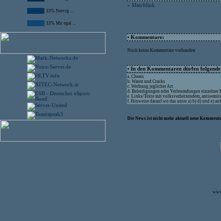
»
Matchlink
33% Nervig ...
33% Mir egal ...
• Kommentare:
Noch keine Kommentare vorhanden
• In den Kommentaren dürfen folgende I
a. Cheats
b. Warez und Cracks
c. Werbung jeglicher Art
d. Beleidigungen oder Verleumdungen einzelner
e. Links/Texte mit volksverhetzendem, antisemit
f. Hinweise darauf wo das unter a) b) d) und e) a
Die News ist nicht mehr aktuell neue Kommenta
www.