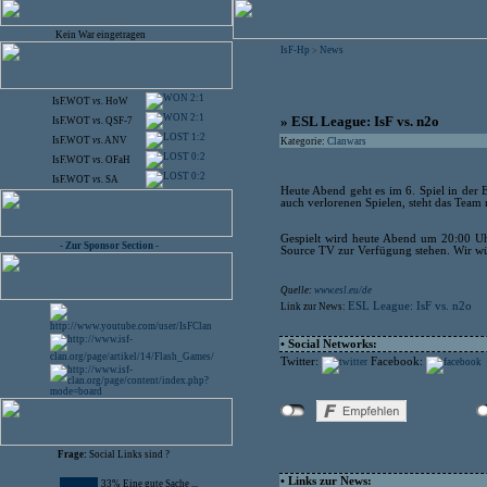
Kein War eingetragen
IsF-Hp
News
>
2:1
IsF.WOT
vs.
HoW
2:1
» ESL League: IsF vs. n2o
IsF.WOT
vs.
QSF-7
1:2
IsF.WOT
vs.
ANV
Kategorie:
Clanwars
0:2
IsF.WOT
vs.
OFaH
0:2
IsF.WOT
vs.
SA
Heute Abend geht es im 6. Spiel in de
auch verlorenen Spielen, steht das Team
Gespielt wird heute Abend um 20:00 Uhr
- Zur Sponsor Section -
Source TV zur Verfügung stehen. Wir wü
Quelle:
www.esl.eu/de
ESL League: IsF vs. n2o
Link zur News:
• Social Networks:
Twitter:
Facebook:
Frage:
Social Links sind ?
• Links zur News:
33% Eine gute Sache ...