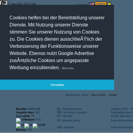
07.Aug.2026 , 10:12 Uhr
Optionen:
Cookies helfen bei der Bereitstellung unserer
Dienste. Mit Nutzung unserer Dienste
stimmen Sie unserer Nutzung von Cookies
zu. Die Cookies dienen ausschlieÃŸlich der
Verbesserung der Funktionsweise unserer
Website. Ebenso nutzt Google Advertise
zusÃ¤tzliche Cookies um angepasste
Werbung einzublenden.
Mehr Infos
Verstanden
Registration
-
Suche
-
News Archiv
-
Artikel
Besucher:
44431106
CS -
SniperWar Server
Goodbye 2025 – Wi
Gespielte Wars:
803
TF2 -
by Server-United.de
SofaDaddler goes T.
User online:
73
CS -
FunYard
40 Mio. Beuscher !..
Benutzer:
618
CS -
Mansion Server
Frohe Weihnachten!
GB-
CSS -
Spelunke
Unser Adventskalen
Beiträge:
285