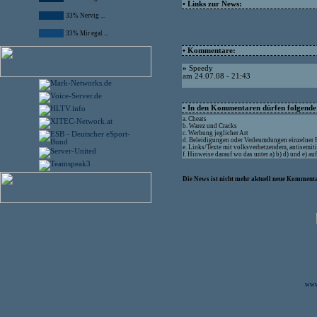
• Links zur News:
33% Nervig ...
33% Mir egal ...
• Kommentare:
»
Speedy
am 24.07.08 - 21:43
• In den Kommentaren dürfen folgende I
a. Cheats
b. Warez und Cracks
c. Werbung jeglicher Art
d. Beleidigungen oder Verleumdungen einzelner
e. Links/Texte mit volksverhetzendem, antisemit
f. Hinweise darauf wo das unter a) b) d) und e) a
Die News ist nicht mehr aktuell neue Kommenta
www.