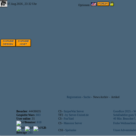
07.Aug.2026 , 23:32 Uhr
Optionen:
Registration
-
Suche
-
News Archiv
-
Artikel
Besucher:
44436635
CS -
SniperWar Server
Goodbye 2025 – Wi
Gespielte Wars:
803
TF2 -
by Server-United.de
SofaDaddler goes T.
User online:
31
CS -
FunYard
40 Mio. Beuscher !..
Benutzer:
618
CS -
Mansion Server
Frohe Weihnachten!
GB-
CSS -
Spelunke
Unser Adventskalen
Beiträge:
285