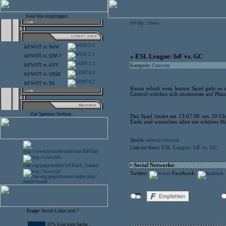
Kein War eingetragen
IsF-Hp
News
>
2:1
IsF.WOT
vs.
HoW
2:1
» ESL League: IsF vs. GC
IsF.WOT
vs.
QSF-7
1:2
IsF.WOT
vs.
ANV
Kategorie:
Clanwars
0:2
IsF.WOT
vs.
OFaH
0:2
IsF.WOT
vs.
SA
Kaum erholt vom letzten Spiel geht es
Control welches sich momentan auf Plat
- Zur Sponsor Section -
Das Spiel findet am 23.07.08 um 20 Uhr 
Ende und wünschen allen ein schönes Ma
Quelle:
www.isf-clan.com
ESL League: IsF vs. GC
Link zur News:
• Social Networks:
Twitter:
Facebook:
Frage:
Social Links sind ?
33% Eine gute Sache ...