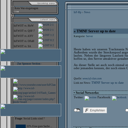
Kein War eingetragen
IsF-Hp
News
>
2:1
IsF.WOT
vs.
HoW
2:1
» TMNF Server up to date
IsF.WOT
vs.
QSF-7
1:2
IsF.WOT
vs.
ANV
Kategorie:
Server
0:2
IsF.WOT
vs.
OFaH
0:2
IsF.WOT
vs.
SA
Heute haben wir unseren Trackmania Nati
Außerdem wurde der Streckenpool ange
laufen. Neben der längeren Laufzeit f
hoffen so, den Server attraktiver gestalte
- Zur Sponsor Section -
An dieser Stelle sei auch noch einmal 
oder jemanden kennen, der noch einen Cl
Quelle:
www.isf-clan.com
TMNF Server up to date
Link zur News:
• Social Networks:
Twitter:
Facebook:
Frage:
Social Links sind ?
33% Eine gute Sache ...