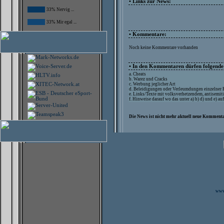
• Links zur News:
33% Nervig ...
33% Mir egal ...
• Kommentare:
Noch keine Kommentare vorhanden
• In den Kommentaren dürfen folgende I
a. Cheats
b. Warez und Cracks
c. Werbung jeglicher Art
d. Beleidigungen oder Verleumdungen einzelner
e. Links/Texte mit volksverhetzendem, antisemit
f. Hinweise darauf wo das unter a) b) d) und e) a
Die News ist nicht mehr aktuell neue Kommenta
www.