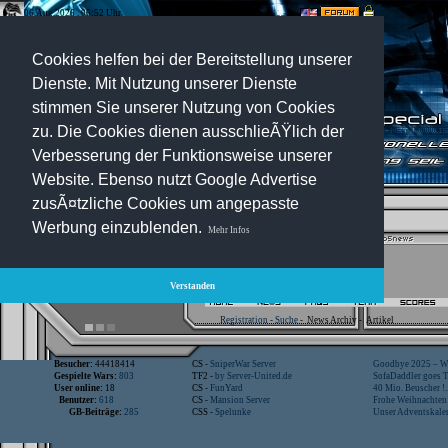
06.Aug.2026 , 06:52 Uhr
Optionen:
Cookies helfen bei der Bereitstellung unserer
Dienste. Mit Nutzung unserer Dienste
stimmen Sie unserer Nutzung von Cookies
zu. Die Cookies dienen ausschlieÃŸlich der
Verbesserung der Funktionsweise unserer
Website. Ebenso nutzt Google Advertise
zusÃ¤tzliche Cookies um angepasste
Werbung einzublenden.
Mehr Infos
Verstanden
Registration
-
Suche
-
News Archiv
-
Artikel
Besucher:
44418414
CS -
SniperWar Server
Goodbye 2025 – Wi
Gespielte Wars:
803
TF2 -
by Server-United.de
SofaDaddler goes T.
User online:
18
CS -
FunYard
40 Mio. Beuscher !..
Benutzer:
618
CS -
Mansion Server
Frohe Weihnachten!
GB-Beiträge:
285
CSS -
Spelunke
Unser Adventskalen