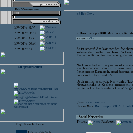
Kein War eingetragen
IsF-Hp
News
>
2:1
IsF.WOT
vs.
HoW
2:1
» Bootcamp 2008: Auf nach Kobl
IsF.WOT
vs.
QSF-7
1:2
IsF.WOT
vs.
ANV
Kategorie:
Clan
0:2
IsF.WOT
vs.
OFaH
0:2
Es ist soweit! Am kommenden Wochenend
IsF.WOT
vs.
SA
aufeinander Treffen des Team Fortress 
die genau für solche Events ausgerichtet i
Nach einer halben Ewigkeiten ist nun au
- Zur Sponsor Section -
gleich spielerisch sinnvoll auszunutze
Penthouse in Darmstadt, stand fest und e
zuerst auf unbestimmte Zeit.
Doch nun ist es soweit: Nur wenige Ta
Netzwerkhalle in Koblenz ausgesucht, d
positiven Feedback anderer Clans! So ge
Quelle:
www.isf-clan.com
Bootcamp 2008: Auf nach 
Link zur News:
• Social Networks:
Twitter:
Facebook:
Frage:
Social Links sind ?
33% Eine gute Sache ...