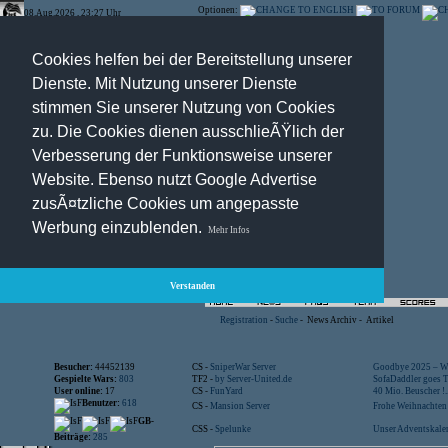
Optionen:
08.Aug.2026 , 23:27 Uhr
Cookies helfen bei der Bereitstellung unserer
Dienste. Mit Nutzung unserer Dienste
stimmen Sie unserer Nutzung von Cookies
zu. Die Cookies dienen ausschlieÃŸlich der
Verbesserung der Funktionsweise unserer
Website. Ebenso nutzt Google Advertise
zusÃ¤tzliche Cookies um angepasste
Werbung einzublenden.
Mehr Infos
Verstanden
Registration
-
Suche
-
News Archiv
-
Artikel
Besucher:
44452139
CS -
SniperWar Server
Goodbye 2025 – Wi
Gespielte Wars:
803
TF2 -
by Server-United.de
SofaDaddler goes T.
User online:
17
CS -
FunYard
40 Mio. Beuscher !..
Benutzer:
618
CS -
Mansion Server
Frohe Weihnachten!
GB-
CSS -
Spelunke
Unser Adventskalen
Beiträge:
285