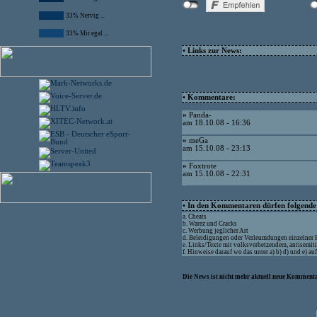
33% Nervig ...
33% Mir egal ...
• Links zur News:
• Kommentare:
»
Panda-
am 18.10.08 - 16:36
»
meGa
am 15.10.08 - 23:13
»
Foxtrote
am 15.10.08 - 22:31
• In den Kommentaren dürfen folgende I
a. Cheats
b. Warez und Cracks
c. Werbung jeglicher Art
d. Beleidigungen oder Verleumdungen einzelner
e. Links/Texte mit volksverhetzendem, antisemit
f. Hinweise darauf wo das unter a) b) d) und e) a
Die News ist nicht mehr aktuell neue Kommenta