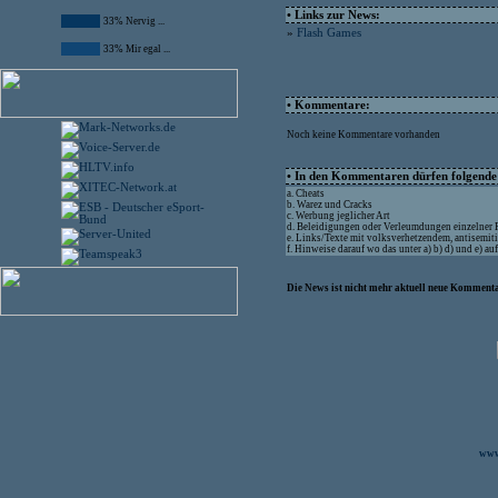
• Links zur News:
33% Nervig ...
»
Flash Games
33% Mir egal ...
• Kommentare:
Noch keine Kommentare vorhanden
• In den Kommentaren dürfen folgende I
a. Cheats
b. Warez und Cracks
c. Werbung jeglicher Art
d. Beleidigungen oder Verleumdungen einzelner
e. Links/Texte mit volksverhetzendem, antisemit
f. Hinweise darauf wo das unter a) b) d) und e) a
Die News ist nicht mehr aktuell neue Kommenta
www.