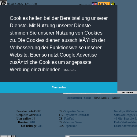
08.Aug.2026 , 12:51 Uhr
Optionen:
Cookies helfen bei der Bereitstellung unserer
Dienste. Mit Nutzung unserer Dienste
stimmen Sie unserer Nutzung von Cookies
zu. Die Cookies dienen ausschlieÃŸlich der
Verbesserung der Funktionsweise unserer
Website. Ebenso nutzt Google Advertise
zusÃ¤tzliche Cookies um angepasste
Werbung einzublenden.
Mehr Infos
Verstanden
Registration
-
Suche
-
News Archiv
-
Artikel
Besucher:
44445600
CS -
SniperWar Server
Goodbye 2025 – Wi
Gespielte Wars:
803
TF2 -
by Server-United.de
SofaDaddler goes T.
User online:
14
CS -
FunYard
40 Mio. Beuscher !..
Benutzer:
618
CS -
Mansion Server
Frohe Weihnachten!
GB-Beiträge:
285
CSS -
Spelunke
Unser Adventskalen