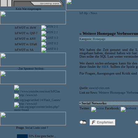
Kein War eingetragen
IsF-Hp
News
>
2:1
IsF.WOT
vs.
HoW
2:1
» Weitere Homepage Verbesseru
IsF.WOT
vs.
QSF-7
1:2
IsF.WOT
vs.
ANV
Kategorie:
Homepage
0:2
IsF.WOT
vs.
OFaH
0:2
Wir haben die Zeit genutzt und die La
IsF.WOT
vs.
SA
eingebaut haben, diesmal haben wir fast 
Dies sollte die SQL Last weiter verminde
Wer damit nichts anfangen kann für den 
diese findet ihr
. Sollten die Spiele
HIER
- Zur Sponsor Section -
Für Fragen, Anregungen und Kritik sind
Quelle:
www.isf-clan.com
Weitere Homepage Verbess
Link zur News:
• Social Networks:
Twitter:
Facebook:
Frage:
Social Links sind ?
33% Eine gute Sache ...