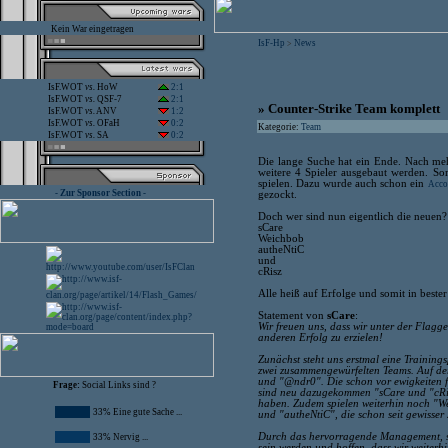
Kein War eingetragen
IsF-Hp
News
>
IsF.WOT
vs.
HoW
2:1
IsF.WOT
vs.
QSF-7
2:1
» Counter-Strike Team komplett
IsF.WOT
vs.
ANV
1:2
IsF.WOT
vs.
OFaH
0:2
Kategorie:
Team
IsF.WOT
vs.
SA
0:2
Die lange Suche hat ein Ende. Nach m
weitere 4 Spieler ausgebaut werden. So
spielen. Dazu wurde auch schon ein
Acco
- Zur Sponsor Section -
gezockt.
Doch wer sind nun eigentlich die neuen?
sCare
Weichbob
autheNtiC
und
cRisz
Alle heiß auf Erfolge und somit in beste
Statement von
sCare
:
Wir freuen uns, dass wir unter der Flagg
anderen Erfolg zu erzielen!
Zunächst steht uns erstmal eine Trainin
zwei zusammengewürfelten Teams. Auf der
und "@ndr0". Die schon vor ewigkeiten fü
Frage:
Social Links sind ?
sind neu dazugekommen "sCare und "cRisz
haben. Zudem spielen weiterhin noch "W
33% Eine gute Sache ...
und "autheNtiC", die schon seit gewisser
Durch das hervorragende Management, sind
33% Nervig ...
sein werden und hoffen, dass wir weiterh