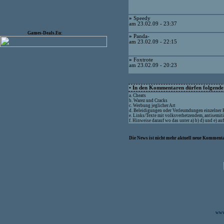
»
Speedy
am 23.02.09 - 23:37
Games-Deals.Eu:
»
Panda-
am 23.02.09 - 22:15
»
Foxtrote
am 23.02.09 - 20:23
• In den Kommentaren dürfen folgende I
a. Cheats
b. Warez und Cracks
c. Werbung jeglicher Art
d. Beleidigungen oder Verleumdungen einzelner
e. Links/Texte mit volksverhetzendem, antisemit
f. Hinweise darauf wo das unter a) b) d) und e) a
Die News ist nicht mehr aktuell neue Kommenta
www.