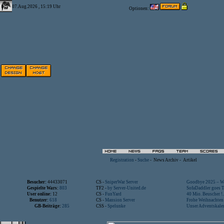
07.Aug.2026 , 15:19 Uhr
Optionen:
Registration
-
Suche
-
News Archiv
-
Artikel
Besucher:
44433071
CS -
SniperWar Server
Goodbye 2025 – Wi
Gespielte Wars:
803
TF2 -
by Server-United.de
SofaDaddler goes T.
User online:
12
CS -
FunYard
40 Mio. Beuscher !..
Benutzer:
618
CS -
Mansion Server
Frohe Weihnachten!
GB-Beiträge:
285
CSS -
Spelunke
Unser Adventskalen