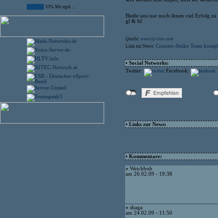
33% Mir egal ...
Bleibt uns nur noch ihnen viel Erfolg z
gl & hf
Quelle:
www.isf-clan.com
Counter-Strike Team kompl
Link zur News:
• Social Networks:
Twitter:
Facebook:
• Links zur News:
• Kommentare:
»
Weichbob
am 26.02.09 - 19:38
»
shaga
am 24.02.09 - 11:50