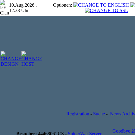
10.Aug.2026 ,
Optionen:
12:33 Uhr
Registration
-
Suche
-
News Archi
Goodbye 2
Besucher:
44468061
CS -
SniperWar Server