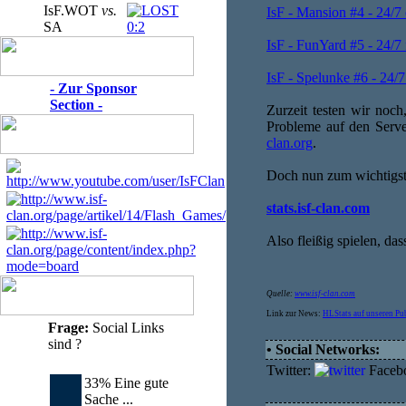
IsF.WOT
vs.
IsF - Mansion #4 - 24/7
SA
0:2
IsF - FunYard #5 - 24/7
IsF - Spelunke #6 - 24/
- Zur Sponsor
Section -
Zurzeit testen wir noch
Probleme auf den Serve
clan.org
.
Doch nun zum wichtigste
stats.isf-clan.com
Also fleißig spielen, das
Quelle:
www.isf-clan.com
Link zur News:
HLStats auf unseren Pub
Frage:
Social Links
sind ?
• Social Networks:
Twitter:
Faceb
33% Eine gute
Sache ...