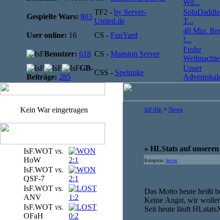
Wil...
TF2 -
by Server-
SofaDaddle
Gespielte Wars:
803
United.de
T...
40 Mio. Be
User online:
16
CS -
FunYard
!...
Frohe
Benutzer:
618
CS -
Mansion Server
Weihnachten
GB-
Unser
CSS -
Spelunke
Beiträge:
285
Adventskale
Kein War eingetragen
IsF-Hp
>
News
» HLStats auf unseren
IsF.WOT
vs.
HoW
2:1
Kategorie:
Server
IsF.WOT
vs.
QSF-7
2:1
IsF.WOT
vs.
Das Motto heute heißt b
ANV
1:2
Keine Angst, wir wollen 
IsF.WOT
vs.
Seit heute läuft HLstat
OFaH
0:2