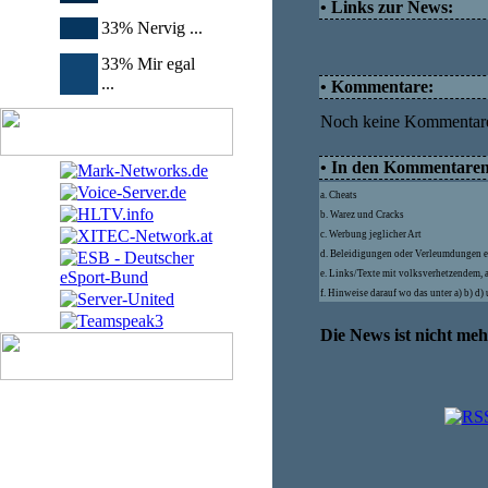
• Links zur News:
33% Nervig ...
33% Mir egal
...
• Kommentare:
Noch keine Kommentar
• In den Kommentaren d
a. Cheats
b. Warez und Cracks
c. Werbung jeglicher Art
d. Beleidigungen oder Verleumdungen e
e. Links/Texte mit volksverhetzendem, 
f. Hinweise darauf wo das unter a) b) d
Die News ist nicht me