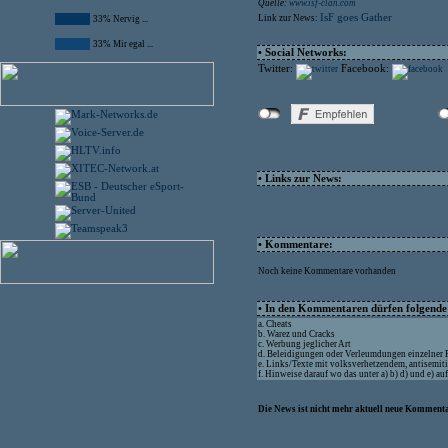
Quelle:
www.isf-clan.com
IsF goes Gather
Link zur News:
33% Nervig ...
33% Mir egal ...
• Social Networks:
Twitter:
Facebook:
• Links zur News:
• Kommentare:
Noch keine Kommentare vorhanden
• In den Kommentaren dürfen folgende I
a. Cheats
b. Warez und Cracks
c. Werbung jeglicher Art
d. Beleidigungen oder Verleumdungen einzelner
e. Links/Texte mit volksverhetzendem, antisemit
f. Hinweise darauf wo das unter a) b) d) und e) a
Die News ist nicht mehr aktuell neue Kommenta