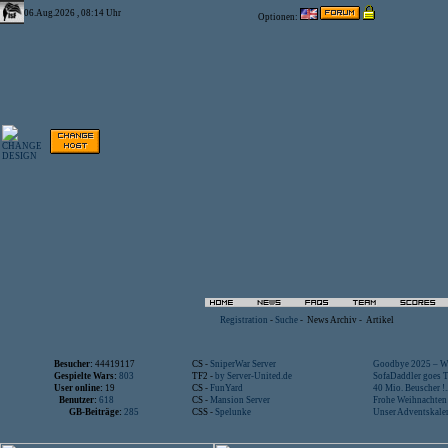
06.Aug.2026 , 08:14 Uhr
Optionen:
Registration
-
Suche
-
News Archiv
-
Artikel
Besucher:
44419117
CS -
SniperWar Server
Goodbye 2025 – Wi
Gespielte Wars:
803
TF2 -
by Server-United.de
SofaDaddler goes T.
User online:
19
CS -
FunYard
40 Mio. Beuscher !..
Benutzer:
618
CS -
Mansion Server
Frohe Weihnachten!
GB-Beiträge:
285
CSS -
Spelunke
Unser Adventskalen