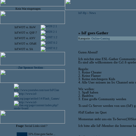
Kein War eingetragen
IsF-Hp
News
>
2:1
IsF.WOT
vs.
HoW
2:1
» IsF goes Gather
IsF.WOT
vs.
QSF-7
1:2
IsF.WOT
vs.
ANV
Kategorie:
Online-Gaming
0:2
IsF.WOT
vs.
OFaH
0:2
IsF.WOT
vs.
SA
Guten Abend!
Ich möchte eine ESL-Gather Community a
Es sind alle willkommen die Cs1.6 spiele
- Zur Sponsor Section -
Regeln:
1. Keine Cheater
2. Keine Flamer
3. Keine möchtegern Kids
4. Alle User müssen im Irc Channel sein 
Wir wollen:
1. Spaß haben
2. Bash0rn
3. Eine große Community werden
Ts und Cs Server werden von uns (IsF) g
#IsF.Gather im Qnet
Momentan steht uns ein Ts-Server(30Slot
Ich bitte alle IsF-Member die Interesse h
Frage:
Social Links sind ?
33% Eine gute Sache ...