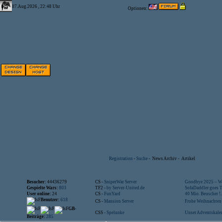
07.Aug.2026 , 22:48 Uhr
Optionen:
Registration
-
Suche
-
News Archiv
-
Artikel
Besucher:
44436279
CS -
SniperWar Server
Goodbye 2025 – Wi
Gespielte Wars:
803
TF2 -
by Server-United.de
SofaDaddler goes T.
User online:
24
CS -
FunYard
40 Mio. Beuscher !..
Benutzer:
618
CS -
Mansion Server
Frohe Weihnachten!
GB-
CSS -
Spelunke
Unser Adventskalen
Beiträge:
285