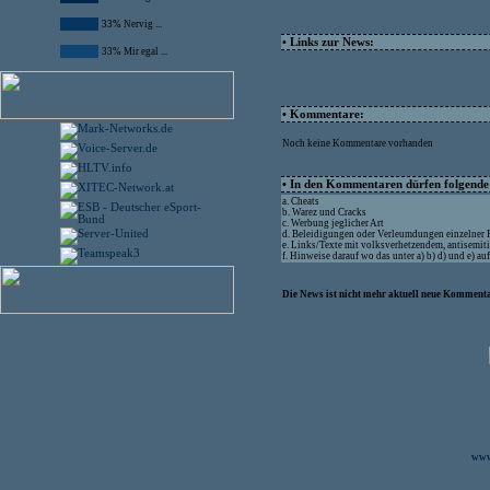
33% Nervig ...
• Links zur News:
33% Mir egal ...
• Kommentare:
Noch keine Kommentare vorhanden
• In den Kommentaren dürfen folgende I
a. Cheats
b. Warez und Cracks
c. Werbung jeglicher Art
d. Beleidigungen oder Verleumdungen einzelner
e. Links/Texte mit volksverhetzendem, antisemit
f. Hinweise darauf wo das unter a) b) d) und e) a
Die News ist nicht mehr aktuell neue Kommenta
www.