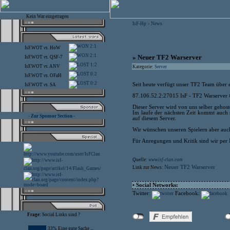
Kein War eingetragen
IsF-Hp
News
>
2:1
IsF.WOT
vs.
HoW
2:1
» Neuer TF2 Warserver
IsF.WOT
vs.
QSF-7
1:2
IsF.WOT
vs.
ANV
Kategorie:
Server
0:2
IsF.WOT
vs.
OFaH
0:2
Seit heute verfügt unser TF2 Team über 
IsF.WOT
vs.
SA
87.106.52.2:27015 IsF - TF2 Warserver 
Dieser Server wird von uns selber gehost
Im laufe der nächsten Zeit kommt auch 
- Zur Sponsor Section -
auf diesem Server.
Wir wünschen unseren Spielern aber auc
Für Anregungen und Kritik sind wir per 
Quelle:
www.isf-clan.com
Neuer TF2 Warserver
Link zur News:
• Social Networks:
Twitter:
Facebook:
Frage:
Social Links sind ?
33% Eine gute Sache ...