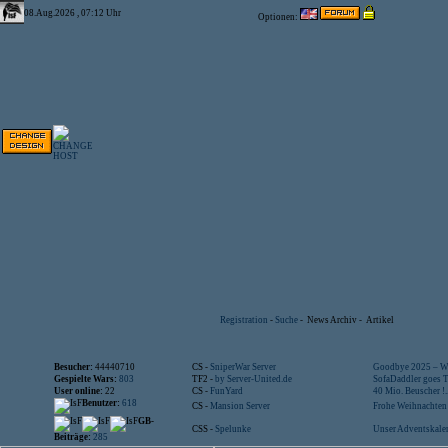
08.Aug.2026 , 07:12 Uhr
Optionen:
Registration
-
Suche
-
News Archiv
-
Artikel
Besucher:
44440710
CS -
SniperWar Server
Goodbye 2025 – Wi
Gespielte Wars:
803
TF2 -
by Server-United.de
SofaDaddler goes T.
User online:
22
CS -
FunYard
40 Mio. Beuscher !..
Benutzer:
618
CS -
Mansion Server
Frohe Weihnachten!
GB-
CSS -
Spelunke
Unser Adventskalen
Beiträge:
285