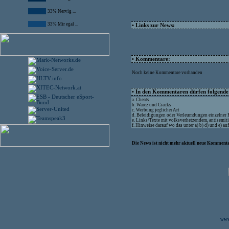
33% Nervig ...
33% Mir egal ...
• Links zur News:
• Kommentare:
Noch keine Kommentare vorhanden
• In den Kommentaren dürfen folgende I
a. Cheats
b. Warez und Cracks
c. Werbung jeglicher Art
d. Beleidigungen oder Verleumdungen einzelner
e. Links/Texte mit volksverhetzendem, antisemit
f. Hinweise darauf wo das unter a) b) d) und e) a
Die News ist nicht mehr aktuell neue Kommenta
www.