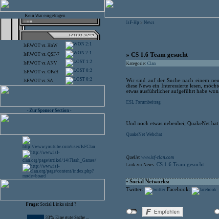
Kein War eingetragen
IsF-Hp
News
>
2:1
IsF.WOT
vs.
HoW
2:1
» CS 1.6 Team gesucht
IsF.WOT
vs.
QSF-7
1:2
IsF.WOT
vs.
ANV
Kategorie:
Clan
0:2
IsF.WOT
vs.
OFaH
0:2
Wir sind auf der Suche nach einem neue
IsF.WOT
vs.
SA
diese News ein Interessierte lesen, möch
etwas ausführlicher aufgeführt habe won
ESL Forumbeitrag
- Zur Sponsor Section -
Und noch etwas nebenbei, QuakeNet hat e
QuakeNet Webchat
Quelle:
www.isf-clan.com
CS 1.6 Team gesucht
Link zur News:
• Social Networks:
Twitter:
Facebook:
Frage:
Social Links sind ?
33% Eine gute Sache ...