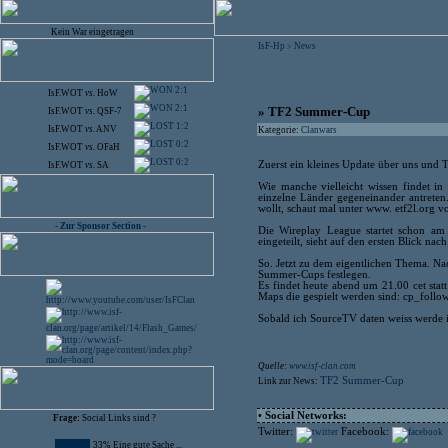
Kein War eingetragen
IsF-Hp
News
>
2:1
IsF.WOT
vs.
HoW
2:1
» TF2 Summer-Cup
IsF.WOT
vs.
QSF-7
1:2
IsF.WOT
vs.
ANV
Kategorie:
Clanwars
0:2
IsF.WOT
vs.
OFaH
0:2
Zuerst ein kleines Update über uns und 
IsF.WOT
vs.
SA
Wie manche vielleicht wissen findet in
einzelne Länder gegeneinander antreten.
wollt, schaut mal unter www. etf2l.org v
- Zur Sponsor Section -
Die Wireplay League startet schon am
eingeteilt, sieht auf den ersten Blick nac
So. Jetzt zu dem eigentlichen Thema. Na
Summer-Cups festlegen.
Es findet heute abend um 21.00 cet statt
Maps die gespielt werden sind: cp_follo
Sobald ich SourceTV daten weiss werde ich
Quelle:
www.isf-clan.com
TF2 Summer-Cup
Link zur News:
• Social Networks:
Frage:
Social Links sind ?
Twitter:
Facebook:
33% Eine gute Sache ...