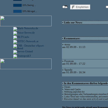
33% Nervig ...
33% Mir egal ...
• Links zur News:
• Kommentare:
»
stony
am 02.09.09 - 11:13
»
Foxtrote
am 01.09.09 - 17:22
»
Speedy
am 01.09.09 - 16:34
• In den Kommentaren dürfen folgende I
a. Cheats
b. Warez und Cracks
c. Werbung jeglicher Art
d. Beleidigungen oder Verleumdungen einzelner
e. Links/Texte mit volksverhetzendem, antisemit
f. Hinweise darauf wo das unter a) b) d) und e) a
Die News ist nicht mehr aktuell neue Kommenta