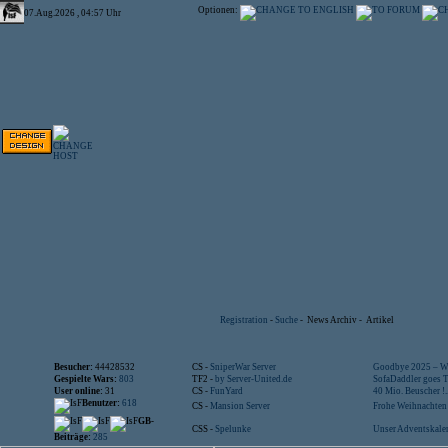
Optionen:
07.Aug.2026 , 04:57 Uhr
Registration
-
Suche
-
News Archiv
-
Artikel
Besucher:
44428532
CS -
SniperWar Server
Goodbye 2025 – Wi
Gespielte Wars:
803
TF2 -
by Server-United.de
SofaDaddler goes T.
User online:
31
CS -
FunYard
40 Mio. Beuscher !..
Benutzer:
618
CS -
Mansion Server
Frohe Weihnachten!
GB-
CSS -
Spelunke
Unser Adventskalen
Beiträge:
285