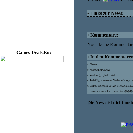
• Links zur News:
• Kommentare:
Noch keine Kommentar
Games-Deals.Eu:
• In den Kommentaren d
a. Cheats
b. Warez und Cracks
c. Werbung jeglicher Art
d. Beleidigungen oder Verleumdungen e
e. Links/Texte mit volksverhetzendem, 
f. Hinweise darauf wo das unter a) b) d
Die News ist nicht me