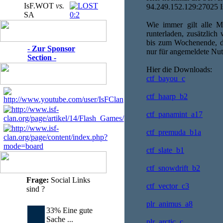
IsF.WOT
vs.
94.249.152.129:27025 I
SA
0:2
Wie immer gilt alle 
runterladen, zusätzlich
bis zum Wochenende, d
- Zur Sponsor
nur für angemeldete Nut
Section -
Hier die Downloads:
ctf_bayou_c
ctf_haarp_b2
ctf_panamint_a17
ctf_premuda_b1a
ctf_slate_b1
ctf_snowdrift_b2
Frage:
Social Links
ctf_vector_c3
sind ?
plr_animus_a8
33% Eine gute
Sache ...
plr_arctic_c