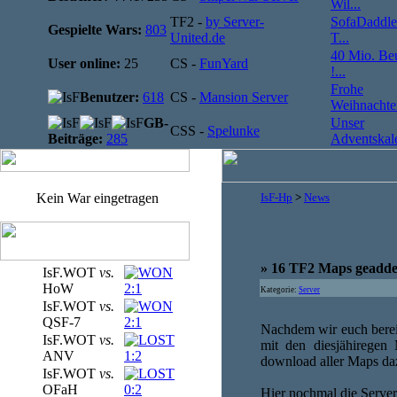
Wil...
TF2 -
by Server-
SofaDaddle
Gespielte Wars:
803
United.de
T...
40 Mio. Be
User online:
25
CS -
FunYard
!...
Frohe
Benutzer:
618
CS -
Mansion Server
Weihnachten
GB-
Unser
CSS -
Spelunke
Beiträge:
285
Adventskale
Kein War eingetragen
IsF-Hp
>
News
» 16 TF2 Maps geaddet
IsF.WOT
vs.
HoW
2:1
Kategorie:
Server
IsF.WOT
vs.
QSF-7
2:1
Nachdem wir euch berei
IsF.WOT
vs.
mit den diesjähiregen
ANV
1:2
download aller Maps daz
IsF.WOT
vs.
OFaH
0:2
Hier nochmal die Server