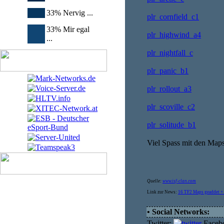
33% Nervig ...
plr_cornfield_c1
33% Mir egal
plr_highwind_a4
...
plr_nightfall_c
plr_panic_b1
plr_rollout_a3
plr_scoville_c2
plr_solitude_b1
Viel Spass mit den Map
Quelle:
www.isf-clan.com
Link zur News:
16 TF2 Maps geaddet + 
• Social Networks:
Twitter:
Faceb