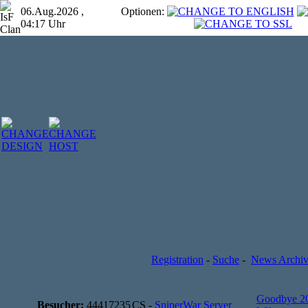
06.Aug.2026 ,
Optionen:
04:17 Uhr
Registration
-
Suche
-
News Archi
Goodbye 2
Besucher:
44417235
CS -
SniperWar Server