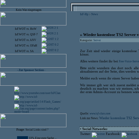
Kein War eingetragen
IsF-Hp
News
>
2:1
IsF.WOT
vs.
HoW
2:1
» Wieder kostenlose TS2 Server 
IsF.WOT
vs.
QSF-7
1:2
IsF.WOT
vs.
ANV
Kategorie:
Server
0:2
IsF.WOT
vs.
OFaH
0:2
Zur Zeit sind wieder einige kostenlose
IsF.WOT
vs.
SA
könnt.
Alles weitere findet ihr bei
Free-Voice-Serve
Bitte nicht wundern das dort noch alle
- Zur Sponsor Section -
aktualisieren auf der Seite, dies werden 
Meldet euch wenn ihr einen Server haben
Wir immer gilt wer sich zuerst meldet
deutlich zu machen was wir meinen, schre
der erste Admin-Account zu bennen wäre 
Quelle:
www.isf-clan.com
Wieder kostenlose TS2 Ser
Link zur News:
• Social Networks:
Frage:
Social Links sind ?
Twitter:
Facebook:
33% Eine gute Sache ...