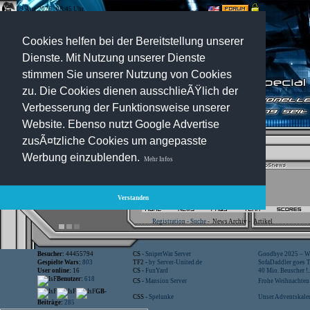
09.Aug.2026 , 08:45 Uhr
Optionen:
Cookies helfen bei der Bereitstellung unserer
Dienste. Mit Nutzung unserer Dienste
stimmen Sie unserer Nutzung von Cookies
zu. Die Cookies dienen ausschlieÃŸlich der
Verbesserung der Funktionsweise unserer
Website. Ebenso nutzt Google Advertise
zusÃ¤tzliche Cookies um angepasste
Werbung einzublenden.
Mehr Infos
Verstanden
Registration
-
Suche
-
News Archiv
-
Artikel
Besucher:
44455794
CS -
SniperWar Server
Goodbye 2025 – Wi
Gespielte Wars:
803
TF2 -
by Server-United.de
SofaDaddler goes T.
User online:
16
CS -
FunYard
40 Mio. Beuscher !..
Benutzer:
618
CS -
Mansion Server
Frohe Weihnachten!
GB-
CSS -
Spelunke
Unser Adventskalen
Beiträge:
285