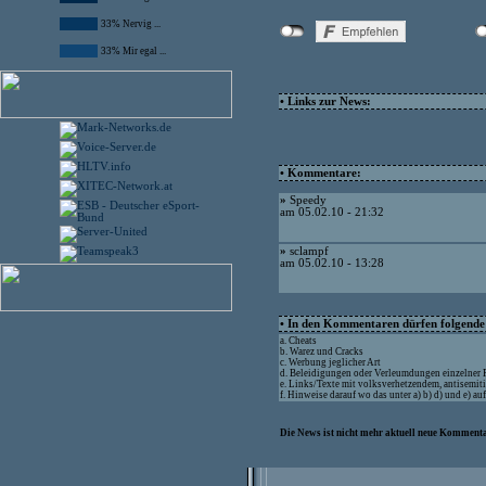
33% Nervig ...
33% Mir egal ...
• Links zur News:
• Kommentare:
»
Speedy
am 05.02.10 - 21:32
»
sclampf
am 05.02.10 - 13:28
• In den Kommentaren dürfen folgende I
a. Cheats
b. Warez und Cracks
c. Werbung jeglicher Art
d. Beleidigungen oder Verleumdungen einzelner
e. Links/Texte mit volksverhetzendem, antisemit
f. Hinweise darauf wo das unter a) b) d) und e) a
Die News ist nicht mehr aktuell neue Kommenta