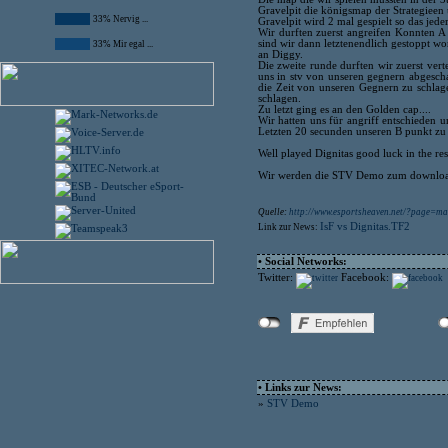
Gravelpit die königsmap der Strategieen
33% Nervig ...
Gravelpit wird 2 mal gespielt so das jed
Wir durften zuerst angreifen Konnten A
sind wir dann letztenendlich gestoppt w
33% Mir egal ...
an Diggy.
Die zweite runde durften wir zuerst vert
uns in stv von unseren gegnern abgesch
die Zeit von unseren Gegnern zu schlage
schlagen.
Zu letzt ging es an den Golden cap....
Wir hatten uns für angriff entschieden u
Letzten 20 secunden unseren B punkt zu
Well played Dignitas good luck in the res
Wir werden die STV Demo zum download f
Quelle:
http://www.esportsheaven.net/?page=ma
IsF vs Dignitas.TF2
Link zur News:
• Social Networks:
Twitter:
Facebook:
• Links zur News:
»
STV Demo