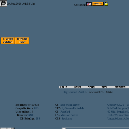
09.Aug.2026 , 01:58 Uhr
Optionen:
Registration
-
Suche
-
News Archiv
-
Artikel
Besucher:
44453078
CS -
SniperWar Server
Goodbye 2025 – Wi
Gespielte Wars:
803
TF2 -
by Server-United.de
SofaDaddler goes T.
User online:
14
CS -
FunYard
40 Mio. Beuscher !..
Benutzer:
618
CS -
Mansion Server
Frohe Weihnachten!
GB-Beiträge:
285
CSS -
Spelunke
Unser Adventskalen