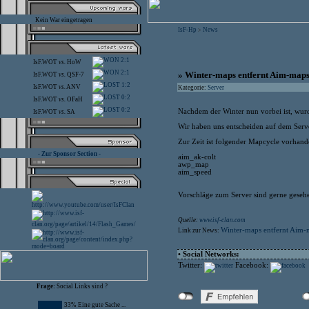
Kein War eingetragen
IsF-Hp
News
>
2:1
IsF.WOT
vs.
HoW
2:1
» Winter-maps entfernt Aim-maps
IsF.WOT
vs.
QSF-7
1:2
IsF.WOT
vs.
ANV
Kategorie:
Server
0:2
IsF.WOT
vs.
OFaH
0:2
Nachdem der Winter nun vorbei ist, wurd
IsF.WOT
vs.
SA
Wir haben uns entscheiden auf dem Serve
Zur Zeit ist folgender Mapcycle vorhand
- Zur Sponsor Section -
aim_ak-colt
awp_map
aim_speed
Vorschläge zum Server sind gerne gesehen
Quelle:
www.isf-clan.com
Winter-maps entfernt Aim-
Link zur News:
• Social Networks:
Twitter:
Facebook:
Frage:
Social Links sind ?
33% Eine gute Sache ...