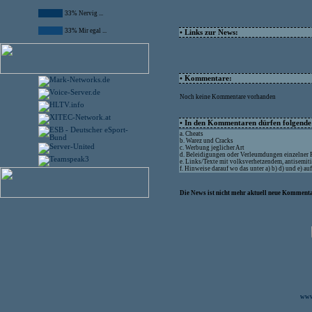
33% Nervig ...
33% Mir egal ...
• Links zur News:
• Kommentare:
Noch keine Kommentare vorhanden
• In den Kommentaren dürfen folgende I
a. Cheats
b. Warez und Cracks
c. Werbung jeglicher Art
d. Beleidigungen oder Verleumdungen einzelner
e. Links/Texte mit volksverhetzendem, antisemit
f. Hinweise darauf wo das unter a) b) d) und e) a
Die News ist nicht mehr aktuell neue Kommenta
www.