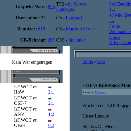
TF2 -
by Server-
SofaDaddle
Gespielte Wars:
803
United.de
T...
40 Mio. Be
User online:
35
CS -
FunYard
!...
Frohe
Benutzer:
618
CS -
Mansion Server
Weihnachten
Unser
GB-Beiträge:
285
CSS -
Spelunke
Adventskale
Kein War eingetragen
IsF-Hp
>
News
» IsF vs Kniveback Mou
IsF.WOT
vs.
HoW
2:1
Kategorie:
Clanwars
IsF.WOT
vs.
QSF-7
2:1
Woche 6 der ETF2L gegen
IsF.WOT
vs.
ANV
1:2
Unser Lineup:
IsF.WOT
vs.
OFaH
0:2
ShadowG - Medic