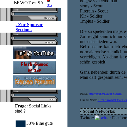
bot_985 - Demoman
IsF.WOT
vs.
SA
0:2
stony - Scout
Firerain - Scout
Klr - Soldier
1mplus - Soldier
- Zur Sponsor
Section -
Die zu spielenden maps w
Zu freight kann ich nur s
uns entschieden war.
Bei obscure kann ich ebe
normalerweise ziemlich un
verteidigen. Ab dann ist 
schön gespielt!
Ganz nebenbei; durch de g
Man darf gespannt sein, wi
Quelle:
http://etf2l.org/league/tables/
Link zur News:
IsF vs Kniveback Mounten
Frage:
Social Links
sind ?
• Social Networks:
Twitter:
Facebo
33% Eine gute