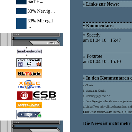
Sache ...
• Links zur News:
33% Nervig ...
33% Mir egal
• Kommentare:
...
»
Speedy
am 01.04.10 - 15:47
»
Foxtrote
am 01.04.10 - 15:10
• In den Kommentaren dü
a. Cheats
b. Warez und Cracks
c. Werbung jeglicher Art
d. Beleidigungen oder Verleumdungen einz
e. Links/Texte mit volksverhetzendem, ant
f. Hinweise darauf wo das unter a) b) d) u
Die News ist nicht mehr