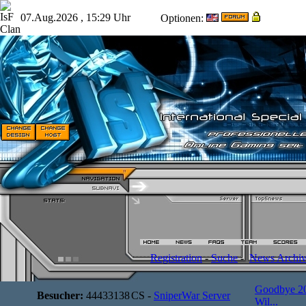
07.Aug.2026 , 15:29 Uhr
Optionen:
Registration
-
Suche
-
News Archi
Goodbye 2
Besucher:
44433138
CS -
SniperWar Server
Wil...