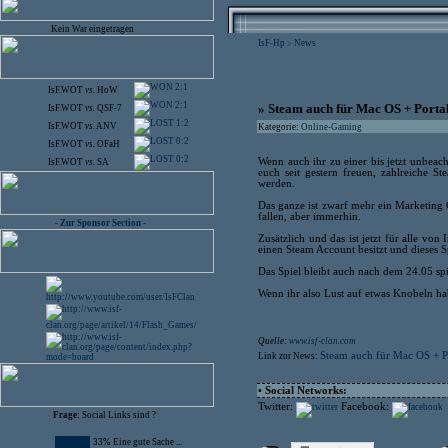
Kein War eingetragen
IsF-Hp
News
>
2:1
IsF.WOT
vs.
HoW
2:1
» Steam auch für Mac OS + Portal
IsF.WOT
vs.
QSF-7
1:2
IsF.WOT
vs.
ANV
Kategorie:
Online-Gaming
0:2
IsF.WOT
vs.
OFaH
0:2
Wenn auch ihr zu einer bis jetzt unbeac
IsF.WOT
vs.
SA
euch seit gestern freuen, zahlreiche 
werden.
Das ganze ist zwarf mehr ein Marketing 
fallen, aber immerhin.
- Zur Sponsor Section -
Zusätzlich und das ist jetzt für alle v
einen Steam Account besitzt und dieses Sp
Das Spiel bleibt auch nach dem 24.05 sp
Wenn ihr also Lust auf etwas Knobeln hab
Quelle:
www.isf-clan.com
Steam auch für Mac OS + Po
Link zur News:
• Social Networks:
Twitter:
Facebook:
Frage:
Social Links sind ?
33% Eine gute Sache ...