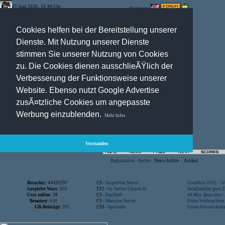
07.Aug.2026 , 15:40 Uhr
Optionen:
Cookies helfen bei der Bereitstellung unserer
Dienste. Mit Nutzung unserer Dienste
stimmen Sie unserer Nutzung von Cookies
zu. Die Cookies dienen ausschlieÃŸlich der
Verbesserung der Funktionsweise unserer
Website. Ebenso nutzt Google Advertise
zusÃ¤tzliche Cookies um angepasste
Werbung einzublenden.
Mehr Infos
Verstanden
Registration
-
Suche
-
News Archiv
-
Artikel
Besucher:
44433297
CS -
SniperWar Server
Goodbye 2025 – Wi
Gespielte Wars:
803
TF2 -
by Server-United.de
SofaDaddler goes T.
User online:
28
CS -
FunYard
40 Mio. Beuscher !..
Benutzer:
618
CS -
Mansion Server
Frohe Weihnachten!
GB-Beiträge:
285
CSS -
Spelunke
Unser Adventskalen