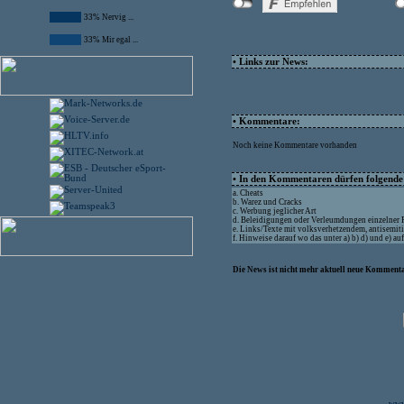
33% Nervig ...
33% Mir egal ...
• Links zur News:
• Kommentare:
Noch keine Kommentare vorhanden
• In den Kommentaren dürfen folgende I
a. Cheats
b. Warez und Cracks
c. Werbung jeglicher Art
d. Beleidigungen oder Verleumdungen einzelner
e. Links/Texte mit volksverhetzendem, antisemit
f. Hinweise darauf wo das unter a) b) d) und e) a
Die News ist nicht mehr aktuell neue Kommenta