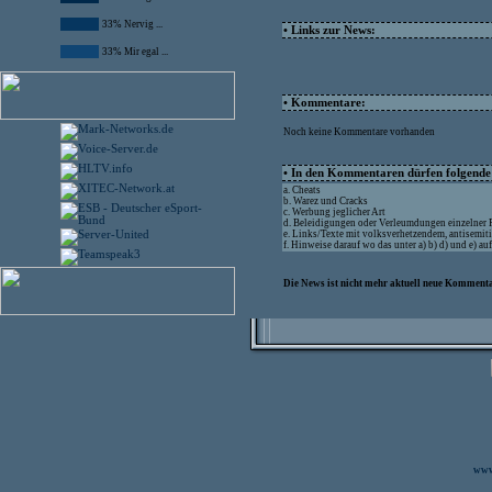
33% Nervig ...
• Links zur News:
33% Mir egal ...
• Kommentare:
Noch keine Kommentare vorhanden
• In den Kommentaren dürfen folgende I
a. Cheats
b. Warez und Cracks
c. Werbung jeglicher Art
d. Beleidigungen oder Verleumdungen einzelner
e. Links/Texte mit volksverhetzendem, antisemit
f. Hinweise darauf wo das unter a) b) d) und e) a
Die News ist nicht mehr aktuell neue Kommenta
www.