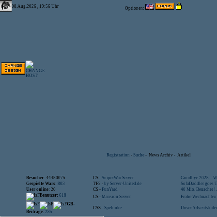
08.Aug.2026 , 19:56 Uhr
Optionen:
Registration
-
Suche
-
News Archiv
-
Artikel
Besucher:
44450075
CS -
SniperWar Server
Goodbye 2025 – Wi
Gespielte Wars:
803
TF2 -
by Server-United.de
SofaDaddler goes T.
User online:
20
CS -
FunYard
40 Mio. Beuscher !..
Benutzer:
618
CS -
Mansion Server
Frohe Weihnachten!
GB-
CSS -
Spelunke
Unser Adventskalen
Beiträge:
285