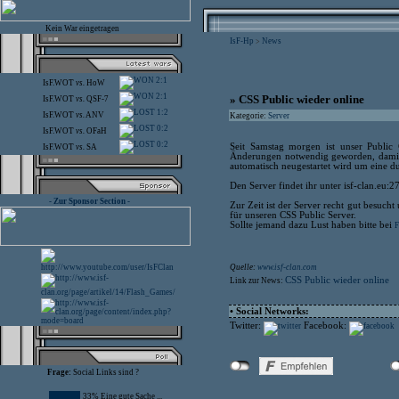
Kein War eingetragen
IsF-Hp
News
>
2:1
IsF.WOT
vs.
HoW
2:1
» CSS Public wieder online
IsF.WOT
vs.
QSF-7
1:2
IsF.WOT
vs.
ANV
Kategorie:
Server
0:2
IsF.WOT
vs.
OFaH
0:2
Seit Samstag morgen ist unser Public
IsF.WOT
vs.
SA
Änderungen notwendig geworden, damit d
automatisch neugestartet wird um eine d
Den Server findet ihr unter isf-clan.eu:
- Zur Sponsor Section -
Zur Zeit ist der Server recht gut besuc
für unseren CSS Public Server.
Sollte jemand dazu Lust haben bitte bei
F
Quelle:
www.isf-clan.com
CSS Public wieder online
Link zur News:
• Social Networks:
Twitter:
Facebook:
Frage:
Social Links sind ?
33% Eine gute Sache ...