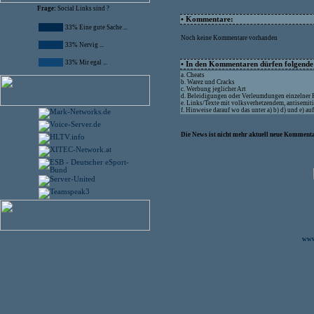
Frage:
Social Links sind ?
• Kommentare:
33% Eine gute Sache ...
Noch keine Kommentare vorhanden
33% Nervig ...
33% Mir egal ...
• In den Kommentaren dürfen folgende I
a. Cheats
b. Warez und Cracks
c. Werbung jeglicher Art
d. Beleidigungen oder Verleumdungen einzelner
e. Links/Texte mit volksverhetzendem, antisemit
f. Hinweise darauf wo das unter a) b) d) und e) a
Die News ist nicht mehr aktuell neue Kommenta
www.