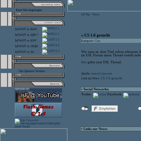
Kein War eingetragen
IsF-Hp
News
>
2:1
IsF.WOT
vs.
HoW
2:1
» CS 1.6 gesucht
IsF.WOT
vs.
QSF-7
1:2
IsF.WOT
vs.
ANV
Kategorie:
Clan
0:2
IsF.WOT
vs.
OFaH
0:2
Wie man an dem Titel schon erkennen k
IsF.WOT
vs.
SA
im ESL Forum einen Thread erstellt inde
gehts zum ESL Thread.
Hier
- Zur Sponsor Section -
Quelle:
www.isf-clan.com
CS 1.6 gesucht
Link zur News:
• Social Networks:
Twitter:
Facebook:
• Links zur News: