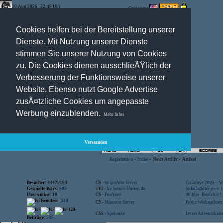
10.Aug.2026 , 22:48 Uhr
Optionen:
Cookies helfen bei der Bereitstellung unserer
Dienste. Mit Nutzung unserer Dienste
stimmen Sie unserer Nutzung von Cookies
zu. Die Cookies dienen ausschlieÃŸlich der
Verbesserung der Funktionsweise unserer
Website. Ebenso nutzt Google Advertise
zusÃ¤tzliche Cookies um angepasste
Werbung einzublenden.
Mehr Infos
Verstanden
Registration
-
Suche
-
News Archiv
-
Artikel
Besucher:
44472190
CS -
SniperWar Server
Goodbye 2025 – Wi
Gespielte Wars:
803
TF2 -
by Server-United.de
SofaDaddler goes T.
User online:
18
CS -
FunYard
40 Mio. Beuscher !..
Benutzer:
618
CS -
Mansion Server
Frohe Weihnachten!
GB-
CSS -
Spelunke
Unser Adventskalen
Beiträge:
285