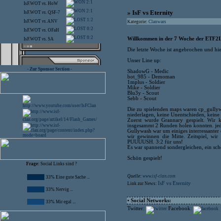
2:1
IsF.WOT
vs.
HoW
2:1
» IsF vs Eternity
IsF.WOT
vs.
QSF-7
1:2
IsF.WOT
vs.
ANV
Kategorie:
Clanwars
0:2
IsF.WOT
vs.
OFaH
0:2
Willkommen in der 7 Woche der ETF2
IsF.WOT
vs.
SA
Die letzte Woche ist angebrochen und hie
Unser Line up:
- Zur Sponsor Section -
ShadowG - Medic
bot_985 - Demoman
1mplus - Soldier
Mike - Soldier
Blu3y - Scout
Sebb - Scout
Die zu spielenden maps waren cp_gullyw
niederlagen, keine Unentschieden, keine
Zuerst wurde Grannary gespielt. Wir 
insgesammt 2 Runden holen konnten. je
Gullywash war um einiges interressanter 
wir gewinnen die Mitte. Zeitspiel, wi
PUUUUSH. 3:2 für uns!
Es war spannend sondergleichen, ein sch
Schön gespielt!
Frage:
Social Links sind ?
Quelle:
www.isf-clan.com
33% Eine gute Sache ...
IsF vs Eternity
Link zur News:
33% Nervig ...
• Social Networks:
33% Mir egal ...
Twitter:
Facebook: