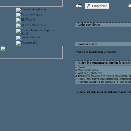
• Links zur News:
• Kommentare:
Noch keine Kommentare vorhanden
• In den Kommentaren dürfen folgende I
a. Cheats
b. Warez und Cracks
c. Werbung jeglicher Art
d. Beleidigungen oder Verleumdungen einzelner
e. Links/Texte mit volksverhetzendem, antisemit
f. Hinweise darauf wo das unter a) b) d) und e) a
Die News ist nicht mehr aktuell neue Kommenta