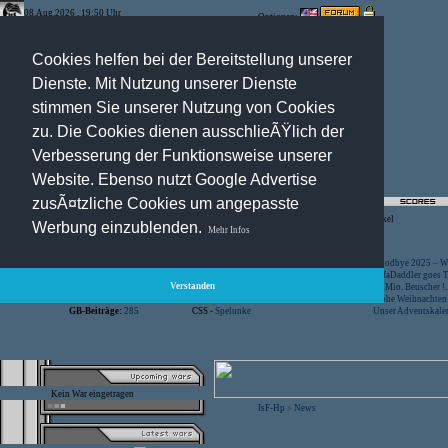
08.Aug.2026 , 19:50 Uhr
Optionen:
Cookies helfen bei der Bereitstellung unserer
Dienste. Mit Nutzung unserer Dienste
stimmen Sie unserer Nutzung von Cookies
zu. Die Cookies dienen ausschlieÃŸlich der
Verbesserung der Funktionsweise unserer
Website. Ebenso nutzt Google Advertise
zusÃ¤tzliche Cookies um angepasste
Registration
-
Suche
-
News Archiv
-
Artikel
Werbung einzublenden.
Mehr Infos
Besucher:
44449989
CS -
SniperWar Server
Goodbye 2025 – Wi
Gespielte Wars:
803
TF2 -
by Server-United.de
SofaDaddler goes T.
Verstanden
User online:
23
CS -
FunYard
40 Mio. Beuscher !..
Benutzer:
618
CS -
Mansion Server
Frohe Weihnachten!
GB-Beiträge:
285
CSS -
Spelunke
Unser Adventskalen
Kein War eingetragen
IsF-Hp
News
>