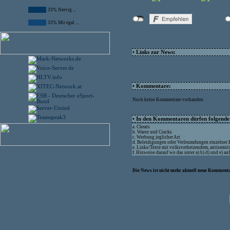
33% Nervig ...
33% Mir egal ...
• Links zur News:
• Kommentare:
Noch keine Kommentare vorhanden
• In den Kommentaren dürfen folgende I
a. Cheats
b. Warez und Cracks
c. Werbung jeglicher Art
d. Beleidigungen oder Verleumdungen einzelner
e. Links/Texte mit volksverhetzendem, antisemit
f. Hinweise darauf wo das unter a) b) d) und e) a
Die News ist nicht mehr aktuell neue Kommenta