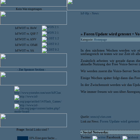
Kein War eingetragen
IsF-Hp
News
>
2:1
IsF.WOT
vs.
HoW
2:1
» Foren Update wird getestet + Vo
IsF.WOT
vs.
QSF-7
1:2
IsF.WOT
vs.
ANV
Kategorie:
Homepage
0:2
IsF.WOT
vs.
OFaH
0:2
In den nächsten Wochen werden wir e
IsF.WOT
vs.
SA
umfangreich ist testen wir zur Zeit ob all
Zusätzlich arbeiten wir gerade daran di
aktuelle Nutzung der Free Voice-Server i
- Zur Sponsor Section -
Wir werden zuerst die Voice-Server Secti
Einige Wochen später folgt dann das Foren
In der Zwischenzeit werden wir das Updat
Wie immer freuen wir uns über Anregunge
Quelle:
www.isf-clan.com
Foren Update wird getestet
Link zur News:
Frage:
Social Links sind ?
• Social Networks:
Twitter:
Facebook:
33% Eine gute Sache ...