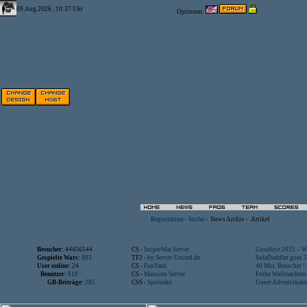
09.Aug.2026 , 10:37 Uhr
Optionen:
Registration
-
Suche
-
News Archiv
-
Artikel
Besucher:
44456544
CS -
SniperWar Server
Goodbye 2025 – Wi
Gespielte Wars:
803
TF2 -
by Server-United.de
SofaDaddler goes T.
User online:
24
CS -
FunYard
40 Mio. Beuscher !..
Benutzer:
618
CS -
Mansion Server
Frohe Weihnachten!
GB-Beiträge:
285
CSS -
Spelunke
Unser Adventskalen