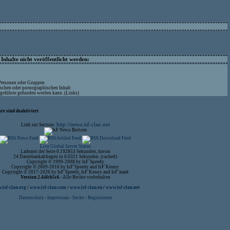
nhalte nicht veröffentlicht werden:
 Personen oder Gruppen
ischen oder pornographischen Inhalt
ufgeführte gefunden werden kann. (Links)
re sind deaktiviert
http://news.isf-clan.net
Link zur Section:
Live Global Server Status
Ladezeit der Seite 0.192853 Sekunden, davon
24 Datenbankabfragen in 0.0321 Sekunden. (cached)
Copyright © 1999-2008 by IsF`Speedy
Copyright © 2009-2016 by IsF`Speedy and IsF`Kenny
Copyright © 2017-2026 by IsF`Speedy, IsF`Kenny and IsF`mark
Version 2.44fcb5c6
- Alle Rechte vorbehalten
isf-clan.org
/
www.isf-clan.com
/
www.isf-clan.eu
/
www.isf-clan.net
Datenschutz
-
Impressum
-
Suche
-
Registrieren