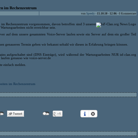
en im Rechenzentrum
von
Speedy
-
15.10.10 - 12:06
- 0 Kommentare
 im Rechenzentrum vorgenommen, davon betroffen sind 3 unserer
Wartungsarbeiten nicht erreichbar sein.
erver auf dem unsere gesammten Voice-Server laufen sowie ein Server auf dem ein großer Teil
inen genaueren Termin geben wir bekannt sobald wir diesen in Erfahrung bringen können.
ins aufgeschaltet sind (DNS Einträge), wird während der Wartungsarbeiten NUR isf-clan.org
 laufen genauso wie voice-server.de
te einfach melden.
beiten im Rechenzentrum