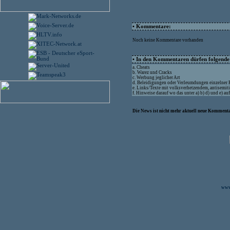
• Kommentare:
Noch keine Kommentare vorhanden
• In den Kommentaren dürfen folgende I
a. Cheats
b. Warez und Cracks
c. Werbung jeglicher Art
d. Beleidigungen oder Verleumdungen einzelner
e. Links/Texte mit volksverhetzendem, antisemit
f. Hinweise darauf wo das unter a) b) d) und e) a
Die News ist nicht mehr aktuell neue Kommenta
www.