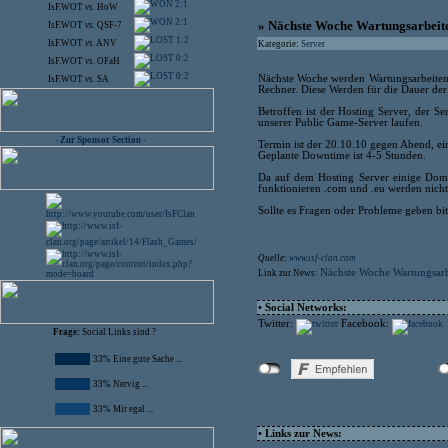
2:1
IsF.WOT
vs.
HoW
2:1
» Nächste Woche Wartungsarbeit
IsF.WOT
vs.
QSF-7
1:2
IsF.WOT
vs.
ANV
Kategorie:
Server
0:2
IsF.WOT
vs.
OFaH
0:2
Nächste Woche werden Wartungsarbeiten
IsF.WOT
vs.
SA
Rechner. Diese Werden für die Dauer der 
Betroffen ist der Hosting Server, der S
unserer Public Game-Server laufen.
- Zur Sponsor Section -
Termin ist der 20.10.10 gegen Abend, e
Geplante Downtime ist 4-5 Stunden.
Da auf dem Hosting Server einige Doma
funktionieren .com und .eu werden nicht
Sollte es Fragen oder Probleme geben bit
Quelle:
www.isf-clan.com
Nächste Woche Wartungsar
Link zur News:
• Social Networks:
Twitter:
Facebook:
Frage:
Social Links sind ?
33% Eine gute Sache ...
33% Nervig ...
33% Mir egal ...
• Links zur News: