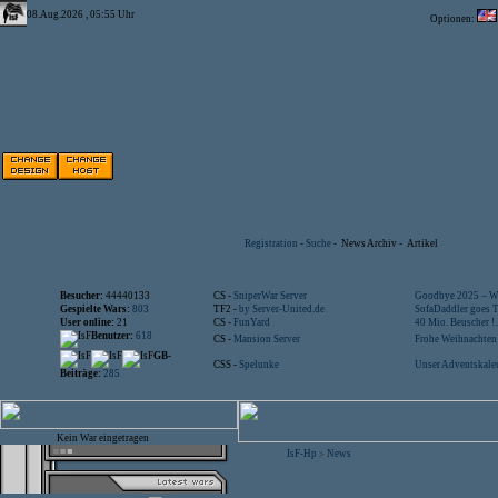
08.Aug.2026 , 05:55 Uhr
Optionen:
Registration
-
Suche
-
News Archiv
-
Artikel
Besucher:
44440133
CS -
SniperWar Server
Goodbye 2025 – Wi
Gespielte Wars:
803
TF2 -
by Server-United.de
SofaDaddler goes T.
User online:
21
CS -
FunYard
40 Mio. Beuscher !..
Benutzer:
618
CS -
Mansion Server
Frohe Weihnachten!
GB-
CSS -
Spelunke
Unser Adventskalen
Beiträge:
285
Kein War eingetragen
IsF-Hp
News
>