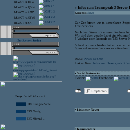
2:1
IsF.WOT
vs.
HoW
2:1
» Infos zum Teamspeak 3 Server 
IsF.WOT
vs.
QSF-7
1:2
IsF.WOT
vs.
ANV
Kategorie:
Server
0:2
IsF.WOT
vs.
OFaH
0:2
Zur Zeit bieten wir ja kostenlosen Zug
IsF.WOT
vs.
SA
Free Services.
Nach dem Stress mit unseren Rechner in 
Wir sind aber gerade dabei ein Webinterfa
3 Wochen auch kostenloses TS3 Server H
- Zur Sponsor Section -
Sobald wir entschieden haben was wir m
Spass auf unseren Servern zu wünschen.
Quelle:
www.isf-clan.com
Infos zum Teamspeak 3 Ser
Link zur News:
• Social Networks:
Twitter:
Facebook:
Frage:
Social Links sind ?
33% Eine gute Sache ...
• Links zur News:
33% Nervig ...
33% Mir egal ...
• Kommentare: