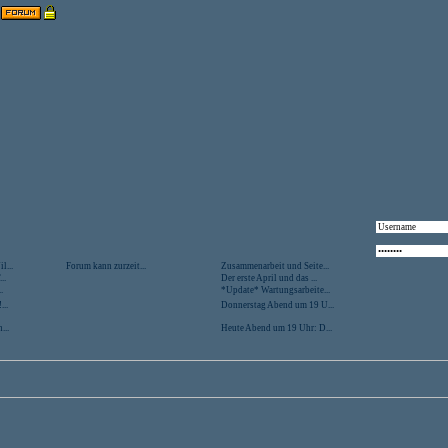
l...
Forum kann zurzeit...
Zusammenarbeit und Seite...
..
Der erste April und das ...
.
*Update* Wartungsarbeite...
...
Donnerstag Abend um 19 U...
...
Heute Abend um 19 Uhr: D...