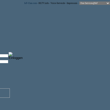
IsF-Clan.com
-
HLTV.info
-
Voice-Server.de
-
Impressum
-