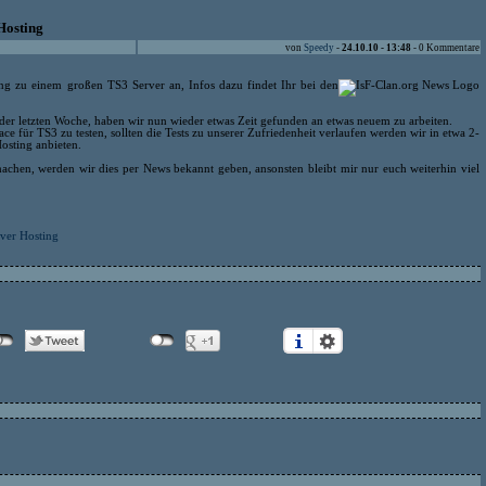
Hosting
von
Speedy
-
24.10.10 - 13:48
- 0 Kommentare
ang zu einem großen TS3 Server an, Infos dazu findet Ihr bei den
der letzten Woche, haben wir nun wieder etwas Zeit gefunden an etwas neuem zu arbeiten.
ce für TS3 zu testen, sollten die Tests zu unserer Zufriedenheit verlaufen werden wir in etwa 2-
osting anbieten.
achen, werden wir dies per News bekannt geben, ansonsten bleibt mir nur euch weiterhin viel
ver Hosting