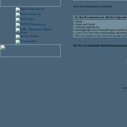
Noch keine Kommentare vorhanden
• In den Kommentaren dürfen folgende I
a. Cheats
b. Warez und Cracks
c. Werbung jeglicher Art
d. Beleidigungen oder Verleumdungen einzelner
e. Links/Texte mit volksverhetzendem, antisemit
f. Hinweise darauf wo das unter a) b) d) und e) a
Die News ist nicht mehr aktuell neue Kommenta
www.