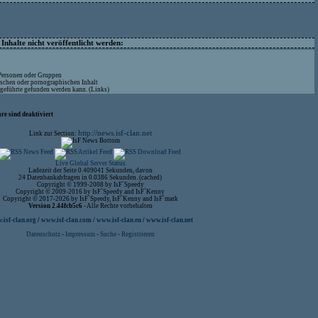
nhalte nicht veröffentlicht werden:
 Personen oder Gruppen
ischen oder pornographischen Inhalt
ufgeführte gefunden werden kann. (Links)
re sind deaktiviert
http://news.isf-clan.net
Link zur Section:
Live Global Server Status
Ladezeit der Seite 0.409041 Sekunden, davon
24 Datenbankabfragen in 0.0386 Sekunden. (cached)
Copyright © 1999-2008 by IsF`Speedy
Copyright © 2009-2016 by IsF`Speedy and IsF`Kenny
Copyright © 2017-2026 by IsF`Speedy, IsF`Kenny and IsF`mark
Version 2.44fcb5c6
- Alle Rechte vorbehalten
isf-clan.org
/
www.isf-clan.com
/
www.isf-clan.eu
/
www.isf-clan.net
Datenschutz
-
Impressum
-
Suche
-
Registrieren