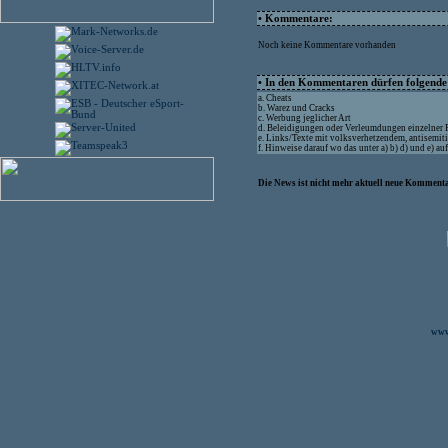
• Kommentare:
Noch keine Kommentare vorhanden
• In den Kommentaren dürfen folgende I
a. Cheats
b. Warez und Cracks
c. Werbung jeglicher Art
d. Beleidigungen oder Verleumdungen einzelner
e. Links/Texte mit volksverhetzendem, antisemit
f. Hinweise darauf wo das unter a) b) d) und e) a
Die News ist nicht mehr aktuell neue Kommenta
www.