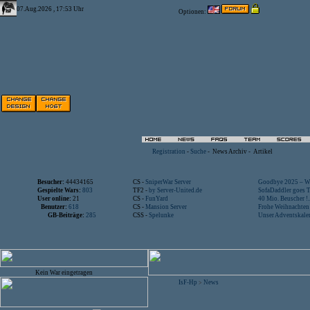
07.Aug.2026 , 17:53 Uhr
Optionen:
Registration
-
Suche
-
News Archiv
-
Artikel
Besucher:
44434165
CS -
SniperWar Server
Goodbye 2025 – Wi
Gespielte Wars:
803
TF2 -
by Server-United.de
SofaDaddler goes T.
User online:
21
CS -
FunYard
40 Mio. Beuscher !..
Benutzer:
618
CS -
Mansion Server
Frohe Weihnachten!
GB-Beiträge:
285
CSS -
Spelunke
Unser Adventskalen
Kein War eingetragen
IsF-Hp
News
>