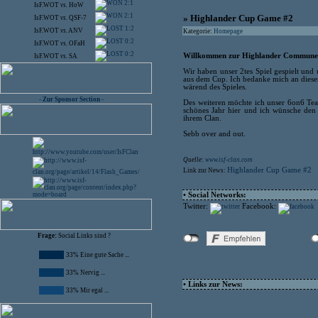
2:1
IsF.WOT
vs.
HoW
2:1
» Highlander Cup Game #2
IsF.WOT
vs.
QSF-7
1:2
IsF.WOT
vs.
ANV
Kategorie:
Homepage
0:2
IsF.WOT
vs.
OFaH
0:2
Willkommen zur Highlander Communet
IsF.WOT
vs.
SA
Wir haben unser 2tes Spiel gespielt un
aus dem Cup. Ich bedanke mich an dieser s
wärend des Spieles.
- Zur Sponsor Section -
Des weiteren möchte ich unser 6on6 Team
schönes Jahr hier und ich wünsche den 
ihrem Clan.
Sebb over and out.
Quelle:
www.isf-clan.com
Highlander Cup Game #2
Link zur News:
• Social Networks:
Twitter:
Facebook:
Frage:
Social Links sind ?
33% Eine gute Sache ...
33% Nervig ...
• Links zur News:
33% Mir egal ...