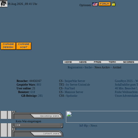
09.Aug.2026 , 09:41 Uhr
Optionen:
Registration
-
Suche
-
News Archiv
-
Artikel
Besucher:
44456167
CS -
SniperWar Server
Goodbye 2025 – Wi
Gespielte Wars:
803
TF2 -
by Server-United.de
SofaDaddler goes T.
User online:
21
CS -
FunYard
40 Mio. Beuscher !..
Benutzer:
618
CS -
Mansion Server
Frohe Weihnachten!
GB-Beiträge:
285
CSS -
Spelunke
Unser Adventskalen
Kein War eingetragen
IsF-Hp
News
>