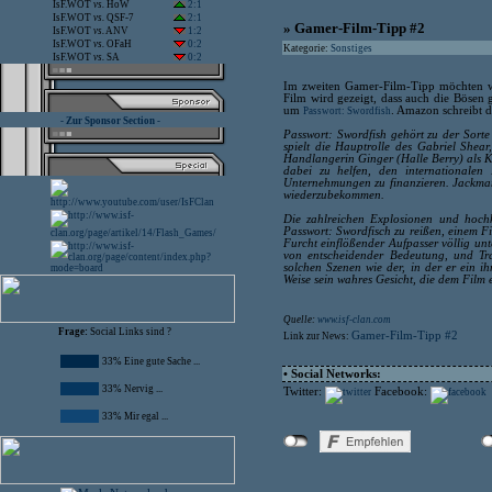
IsF.WOT
vs.
HoW
2:1
IsF.WOT
vs.
QSF-7
2:1
» Gamer-Film-Tipp #2
IsF.WOT
vs.
ANV
1:2
IsF.WOT
vs.
OFaH
0:2
Kategorie:
Sonstiges
IsF.WOT
vs.
SA
0:2
Im zweiten Gamer-Film-Tipp möchten wir
Film wird gezeigt, dass auch die Bösen
um
. Amazon schreibt d
Passwort: Swordfish
- Zur Sponsor Section -
Passwort: Swordfish gehört zu der Sorte
spielt die Hauptrolle des Gabriel Shear
Handlangerin Ginger (Halle Berry) als K
dabei zu helfen, den internationalen
Unternehmungen zu finanzieren. Jackman 
wiederzubekommen.
Die zahlreichen Explosionen und hochk
Passwort: Swordfisch zu reißen, einem Fil
Furcht einflößender Aufpasser völlig unt
von entscheidender Bedeutung, und Tra
solchen Szenen wie der, in der er ein i
Weise sein wahres Gesicht, die dem Film 
Quelle:
www.isf-clan.com
Frage:
Social Links sind ?
Gamer-Film-Tipp #2
Link zur News:
33% Eine gute Sache ...
• Social Networks:
33% Nervig ...
Twitter:
Facebook:
33% Mir egal ...