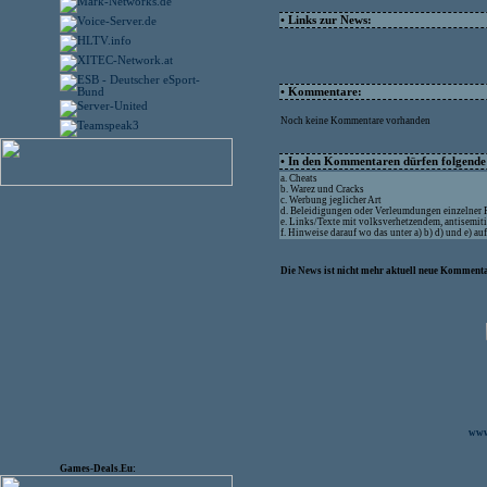
• Links zur News:
• Kommentare:
Noch keine Kommentare vorhanden
• In den Kommentaren dürfen folgende I
a. Cheats
b. Warez und Cracks
c. Werbung jeglicher Art
d. Beleidigungen oder Verleumdungen einzelner
e. Links/Texte mit volksverhetzendem, antisemit
f. Hinweise darauf wo das unter a) b) d) und e) a
Die News ist nicht mehr aktuell neue Kommenta
www.
Games-Deals.Eu: