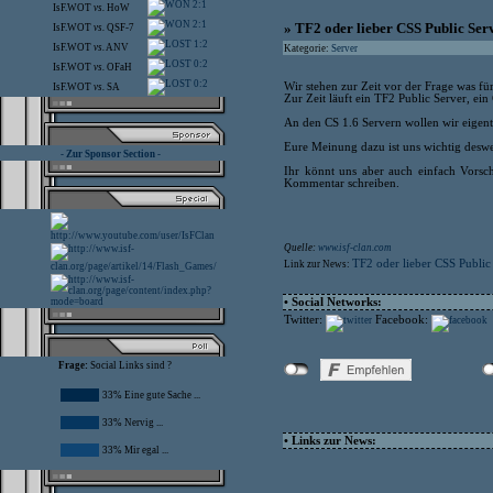
2:1
IsF.WOT
vs.
HoW
2:1
» TF2 oder lieber CSS Public Ser
IsF.WOT
vs.
QSF-7
1:2
IsF.WOT
vs.
ANV
Kategorie:
Server
0:2
IsF.WOT
vs.
OFaH
0:2
Wir stehen zur Zeit vor der Frage was für
IsF.WOT
vs.
SA
Zur Zeit läuft ein TF2 Public Server, ein
An den CS 1.6 Servern wollen wir eigent
Eure Meinung dazu ist uns wichtig deswe
- Zur Sponsor Section -
Ihr könnt uns aber auch einfach Vorsch
Kommentar schreiben.
Quelle:
www.isf-clan.com
TF2 oder lieber CSS Public
Link zur News:
• Social Networks:
Twitter:
Facebook:
Frage:
Social Links sind ?
33% Eine gute Sache ...
33% Nervig ...
• Links zur News:
33% Mir egal ...