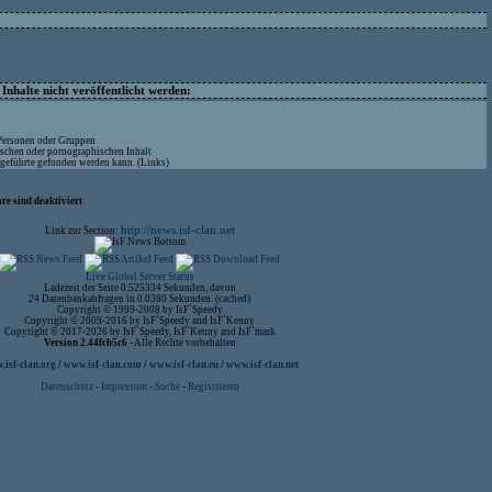
nhalte nicht veröffentlicht werden:
 Personen oder Gruppen
ischen oder pornographischen Inhalt
ufgeführte gefunden werden kann. (Links)
re sind deaktiviert
http://news.isf-clan.net
Link zur Section:
Live Global Server Status
Ladezeit der Seite 0.525334 Sekunden, davon
24 Datenbankabfragen in 0.0380 Sekunden. (cached)
Copyright © 1999-2008 by IsF`Speedy
Copyright © 2009-2016 by IsF`Speedy and IsF`Kenny
Copyright © 2017-2026 by IsF`Speedy, IsF`Kenny and IsF`mark
Version 2.44fcb5c6
- Alle Rechte vorbehalten
isf-clan.org
/
www.isf-clan.com
/
www.isf-clan.eu
/
www.isf-clan.net
Datenschutz
-
Impressum
-
Suche
-
Registrieren