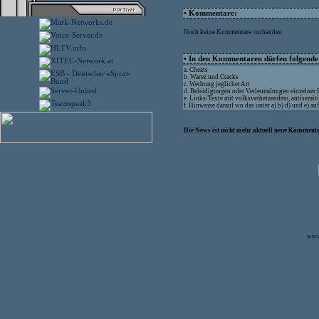
• Kommentare:
Noch keine Kommentare vorhanden
• In den Kommentaren dürfen folgende I
a. Cheats
b. Warez und Cracks
c. Werbung jeglicher Art
d. Beleidigungen oder Verleumdungen einzelner
e. Links/Texte mit volksverhetzendem, antisemit
f. Hinweise darauf wo das unter a) b) d) und e) a
Die News ist nicht mehr aktuell neue Kommenta
www.