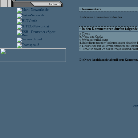
• Kommentare:
Noch keine Kommentare vorhanden
• In den Kommentaren dürfen folgende I
a. Cheats
b. Warez und Cracks
c. Werbung jeglicher Art
d. Beleidigungen oder Verleumdungen einzelner
e. Links/Texte mit volksverhetzendem, antisemit
f. Hinweise darauf wo das unter a) b) d) und e) a
Die News ist nicht mehr aktuell neue Kommenta
www.