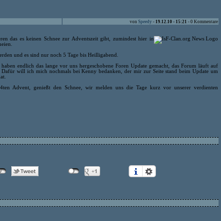
von
Speedy
-
19.12.10 - 15:21
- 0 Kommentare
en das es keinen Schnee zur Adventszeit gibt, zumindest hier in
neien.
erden und es sind nur noch 5 Tage bis Heilligabend.
d haben endlich das lange vor uns hergeschobene Foren Update gemacht, das Forum läuft auf
. Dafür will ich mich nochmals bei Kenny bedanken, der mir zur Seite stand beim Update um
at.
 4ten Advent, genießt den Schnee, wir melden uns die Tage kurz vor unserer verdienten