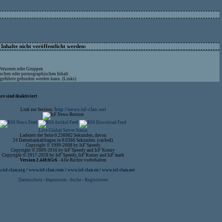
nhalte nicht veröffentlicht werden:
 Personen oder Gruppen
ischen oder pornographischen Inhalt
ufgeführte gefunden werden kann. (Links)
re sind deaktiviert
http://news.isf-clan.net
Link zur Section:
Live Global Server Status
Ladezeit der Seite 0.236982 Sekunden, davon
24 Datenbankabfragen in 0.0366 Sekunden. (cached)
Copyright © 1999-2008 by IsF`Speedy
Copyright © 2009-2016 by IsF`Speedy and IsF`Kenny
Copyright © 2017-2026 by IsF`Speedy, IsF`Kenny and IsF`mark
Version 2.44fcb5c6
- Alle Rechte vorbehalten
isf-clan.org
/
www.isf-clan.com
/
www.isf-clan.eu
/
www.isf-clan.net
Datenschutz
-
Impressum
-
Suche
-
Registrieren