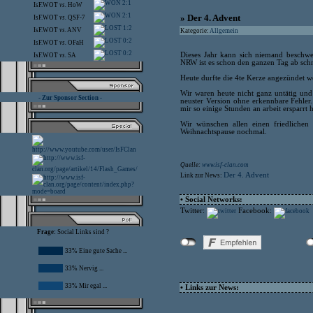
2:1
IsF.WOT
vs.
HoW
2:1
» Der 4. Advent
IsF.WOT
vs.
QSF-7
1:2
IsF.WOT
vs.
ANV
Kategorie:
Allgemein
0:2
IsF.WOT
vs.
OFaH
0:2
Dieses Jahr kann sich niemand beschwer
IsF.WOT
vs.
SA
NRW ist es schon den ganzen Tag ab sch
Heute durfte die 4te Kerze angezündet w
Wir waren heute nicht ganz untätig un
- Zur Sponsor Section -
neuster Version ohne erkennbare Fehler
mir so einige Stunden an arbeit ersparrt h
Wir wünschen allen einen friedlichen
Weihnachtspause nochmal.
Quelle:
www.isf-clan.com
Der 4. Advent
Link zur News:
• Social Networks:
Twitter:
Facebook:
Frage:
Social Links sind ?
33% Eine gute Sache ...
33% Nervig ...
33% Mir egal ...
• Links zur News: