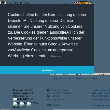
07.Aug.2026 , 16:33 Uhr
Optionen:
Cookies helfen bei der Bereitstellung unserer
Dienste. Mit Nutzung unserer Dienste
stimmen Sie unserer Nutzung von Cookies
zu. Die Cookies dienen ausschlieÃŸlich der
Verbesserung der Funktionsweise unserer
Website. Ebenso nutzt Google Advertise
zusÃ¤tzliche Cookies um angepasste
Werbung einzublenden.
Mehr Infos
Verstanden
Registration
-
Suche
-
News Archiv
-
Artikel
Besucher:
44433575
CS -
SniperWar Server
Goodbye 2025 – Wi
Gespielte Wars:
803
TF2 -
by Server-United.de
SofaDaddler goes T.
User online:
12
CS -
FunYard
40 Mio. Beuscher !..
Benutzer:
618
CS -
Mansion Server
Frohe Weihnachten!
GB-
CSS -
Spelunke
Unser Adventskalen
Beiträge:
285