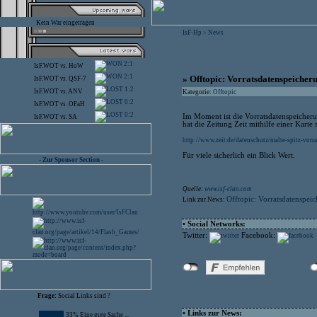
Kein War eingetragen
IsF-Hp
News
>
2:1
IsF.WOT
vs.
HoW
2:1
» Offtopic: Vorratsdatenspeicher
IsF.WOT
vs.
QSF-7
1:2
IsF.WOT
vs.
ANV
Kategorie:
Offtopic
0:2
IsF.WOT
vs.
OFaH
0:2
Im Moment ist die Vorratsdatenspeicher
IsF.WOT
vs.
SA
hat die Zeitung Zeit mithilfe einer Karte
http://www.zeit.de/datenschutz/malte-spitz-vorr
Für viele sicherlich ein Blick Wert.
- Zur Sponsor Section -
Quelle:
www.isf-clan.com
Offtopic: Vorratsdatenspei
Link zur News:
• Social Networks:
Twitter:
Facebook:
Frage:
Social Links sind ?
• Links zur News:
33% Eine gute Sache ...