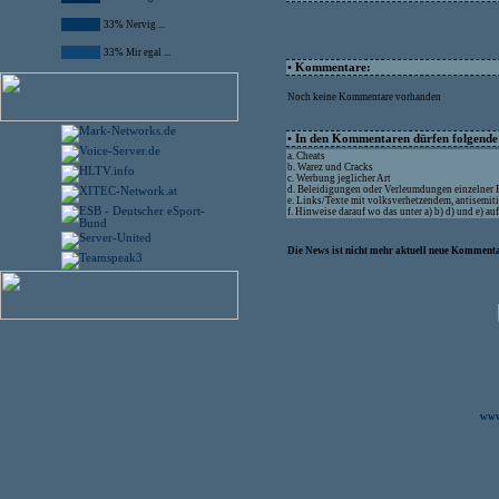
33% Nervig ...
33% Mir egal ...
• Kommentare:
Noch keine Kommentare vorhanden
• In den Kommentaren dürfen folgende I
a. Cheats
b. Warez und Cracks
c. Werbung jeglicher Art
d. Beleidigungen oder Verleumdungen einzelner
e. Links/Texte mit volksverhetzendem, antisemit
f. Hinweise darauf wo das unter a) b) d) und e) a
Die News ist nicht mehr aktuell neue Kommenta
www.