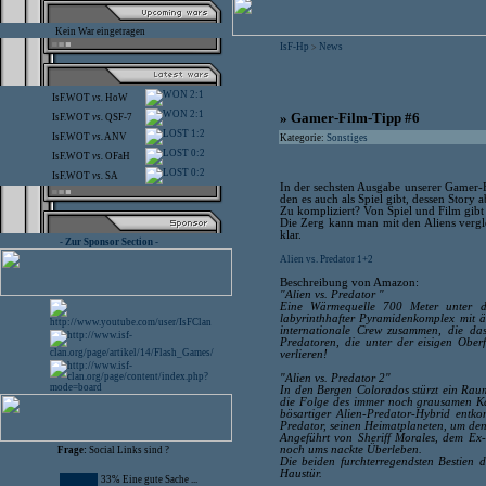
Kein War eingetragen
IsF-Hp
News
>
2:1
IsF.WOT
vs.
HoW
2:1
» Gamer-Film-Tipp #6
IsF.WOT
vs.
QSF-7
1:2
IsF.WOT
vs.
ANV
Kategorie:
Sonstiges
0:2
IsF.WOT
vs.
OFaH
0:2
IsF.WOT
vs.
SA
In der sechsten Ausgabe unserer Gamer-
den es auch als Spiel gibt, dessen Story a
Zu kompliziert? Von Spiel und Film gibt e
Die Zerg kann man mit den Aliens vergle
klar.
- Zur Sponsor Section -
Alien vs. Predator 1+2
Beschreibung von Amazon:
"Alien vs. Predator "
Eine Wärmequelle 700 Meter unter dem
labyrinthhafter Pyramidenkomplex mit äg
internationale Crew zusammen, die da
Predatoren, die unter der eisigen Ober
verlieren!
"Alien vs. Predator 2"
In den Bergen Colorados stürzt ein Rau
die Folge des immer noch grausamen Ka
bösartiger Alien-Predator-Hybrid entko
Predator, seinen Heimatplaneten, um den 
Angeführt von Sheriff Morales, dem Ex-
noch ums nackte Überleben.
Frage:
Social Links sind ?
Die beiden furchterregendsten Bestien d
Haustür.
33% Eine gute Sache ...