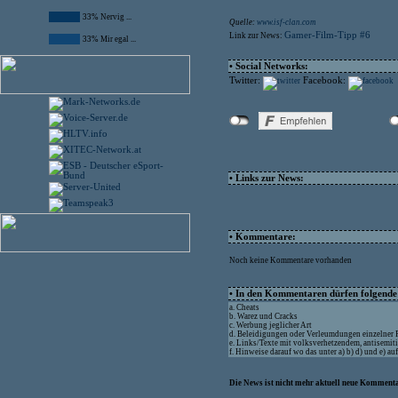
33% Nervig ...
Quelle:
www.isf-clan.com
Gamer-Film-Tipp #6
Link zur News:
33% Mir egal ...
• Social Networks:
Twitter:
Facebook:
• Links zur News:
• Kommentare:
Noch keine Kommentare vorhanden
• In den Kommentaren dürfen folgende I
a. Cheats
b. Warez und Cracks
c. Werbung jeglicher Art
d. Beleidigungen oder Verleumdungen einzelner
e. Links/Texte mit volksverhetzendem, antisemit
f. Hinweise darauf wo das unter a) b) d) und e) a
Die News ist nicht mehr aktuell neue Kommenta