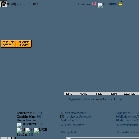
09.Aug.2026 , 16:56 Uhr
Optionen:
Registration
-
Suche
-
News Archiv
-
Artikel
Besucher:
44459784
CS -
SniperWar Server
Goodbye 2025 – Wi
Gespielte Wars:
803
TF2 -
by Server-United.de
SofaDaddler goes T.
User online:
24
CS -
FunYard
40 Mio. Beuscher !..
Benutzer:
618
CS -
Mansion Server
Frohe Weihnachten!
GB-
CSS -
Spelunke
Unser Adventskalen
Beiträge:
285