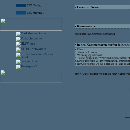
33% Nervig ...
• Links zur News:
33% Mir egal ...
• Kommentare:
Noch keine Kommentare vorhanden
• In den Kommentaren dürfen folgende I
a. Cheats
b. Warez und Cracks
c. Werbung jeglicher Art
d. Beleidigungen oder Verleumdungen einzelner
e. Links/Texte mit volksverhetzendem, antisemit
f. Hinweise darauf wo das unter a) b) d) und e) a
Die News ist nicht mehr aktuell neue Kommenta
www.