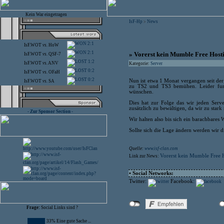
Kein War eingetragen
IsF-Hp
News
>
2:1
IsF.WOT
vs.
HoW
2:1
» Vorerst kein Mumble Free Host
IsF.WOT
vs.
QSF-7
1:2
IsF.WOT
vs.
ANV
Kategorie:
Server
0:2
IsF.WOT
vs.
OFaH
0:2
Nun ist etwa 1 Monat vergangen seit de
IsF.WOT
vs.
SA
zu TS2 und TS3 bemühen. Leider funkt
wünschen.
Dies hat zur Folge das wir jeden Ser
zusätzlich zu bewältigen, da wir zu stark
- Zur Sponsor Section -
Wir halten also bis sich ein barachbares
Sollte sich die Lage ändern werden wir d
Quelle:
www.isf-clan.com
Vorerst kein Mumble Free 
Link zur News:
• Social Networks:
Twitter:
Facebook:
Frage:
Social Links sind ?
33% Eine gute Sache ...