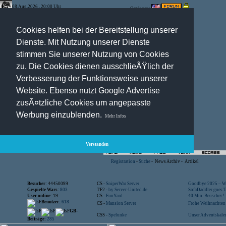
08.Aug.2026 , 20:00 Uhr
Optionen:
Cookies helfen bei der Bereitstellung unserer
Dienste. Mit Nutzung unserer Dienste
stimmen Sie unserer Nutzung von Cookies
zu. Die Cookies dienen ausschlieÃŸlich der
Verbesserung der Funktionsweise unserer
Website. Ebenso nutzt Google Advertise
zusÃ¤tzliche Cookies um angepasste
Werbung einzublenden.
Mehr Infos
Verstanden
Registration
-
Suche
-
News Archiv
-
Artikel
Besucher:
44450099
CS -
SniperWar Server
Goodbye 2025 – Wi
Gespielte Wars:
803
TF2 -
by Server-United.de
SofaDaddler goes T.
User online:
19
CS -
FunYard
40 Mio. Beuscher !..
Benutzer:
618
CS -
Mansion Server
Frohe Weihnachten!
GB-
CSS -
Spelunke
Unser Adventskalen
Beiträge:
285