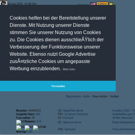
08.Aug.2026 , 13:48 Uhr
Optionen:
Cookies helfen bei der Bereitstellung unserer
Dienste. Mit Nutzung unserer Dienste
stimmen Sie unserer Nutzung von Cookies
zu. Die Cookies dienen ausschlieÃŸlich der
Verbesserung der Funktionsweise unserer
Website. Ebenso nutzt Google Advertise
zusÃ¤tzliche Cookies um angepasste
Werbung einzublenden.
Mehr Infos
Verstanden
Registration
-
Suche
-
News Archiv
-
Artikel
Besucher:
44445913
CS -
SniperWar Server
Goodbye 2025 – Wi
Gespielte Wars:
803
TF2 -
by Server-United.de
SofaDaddler goes T.
User online:
24
CS -
FunYard
40 Mio. Beuscher !..
Benutzer:
618
CS -
Mansion Server
Frohe Weihnachten!
GB-
CSS -
Spelunke
Unser Adventskalen
Beiträge:
285