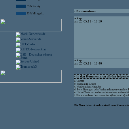
33% Nervig ...
• Kommentare:
33% Mir egal ...
»
kapio
am 25.05.11 - 18:50
»
kapio
am 25.05.11 - 18:46
• In den Kommentaren dürfen folgende I
a. Cheats
b. Warez und Cracks
c. Werbung jeglicher Art
d. Beleidigungen oder Verleumdungen einzelner
e. Links/Texte mit volksverhetzendem, antisemit
f. Hinweise darauf wo das unter a) b) d) und e) a
Die News ist nicht mehr aktuell neue Kommenta