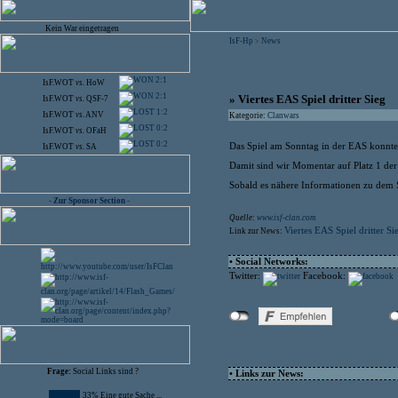
Kein War eingetragen
IsF-Hp
News
>
2:1
IsF.WOT
vs.
HoW
2:1
» Viertes EAS Spiel dritter Sieg
IsF.WOT
vs.
QSF-7
1:2
IsF.WOT
vs.
ANV
Kategorie:
Clanwars
0:2
IsF.WOT
vs.
OFaH
0:2
Das Spiel am Sonntag in der EAS konnten
IsF.WOT
vs.
SA
Damit sind wir Momentar auf Platz 1 der
Sobald es nähere Informationen zu dem S
- Zur Sponsor Section -
Quelle:
www.isf-clan.com
Viertes EAS Spiel dritter Si
Link zur News:
• Social Networks:
Twitter:
Facebook:
Frage:
Social Links sind ?
• Links zur News:
33% Eine gute Sache ...