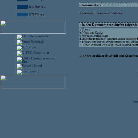
• Kommentare:
33% Nervig ...
Noch keine Kommentare vorhanden
33% Mir egal ...
• In den Kommentaren dürfen folgende I
a. Cheats
b. Warez und Cracks
c. Werbung jeglicher Art
d. Beleidigungen oder Verleumdungen einzelner
e. Links/Texte mit volksverhetzendem, antisemit
f. Hinweise darauf wo das unter a) b) d) und e) a
Die News ist nicht mehr aktuell neue Kommenta
www.