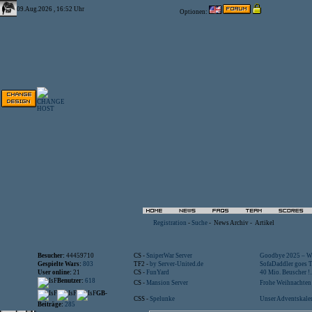
09.Aug.2026 , 16:52 Uhr
Optionen:
Registration
-
Suche
-
News Archiv
-
Artikel
Besucher:
44459710
CS -
SniperWar Server
Goodbye 2025 – Wi
Gespielte Wars:
803
TF2 -
by Server-United.de
SofaDaddler goes T.
User online:
21
CS -
FunYard
40 Mio. Beuscher !..
Benutzer:
618
CS -
Mansion Server
Frohe Weihnachten!
GB-
CSS -
Spelunke
Unser Adventskalen
Beiträge:
285