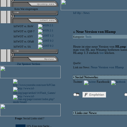
Kein War eingetragen
IsF-Hp
News
>
2:1
IsF.WOT
vs.
HoW
2:1
» Neue Version von Hlamp
IsF.WOT
vs.
QSF-7
1:2
IsF.WOT
vs.
ANV
Kategorie:
Tools
0:2
IsF.WOT
vs.
OFaH
0:2
Heute ist eine neue Version von
HLamp
IsF.WOT
vs.
SA
man von HL aus Winamp bedienen kann. D
HLamp 1.3 einfach
klicken.
hier
Quelle:
- Zur Sponsor Section -
Neue Version von Hlamp
Link zur News:
• Social Networks:
Twitter:
Facebook:
• Links zur News:
Frage:
Social Links sind ?
33% Eine gute Sache ...