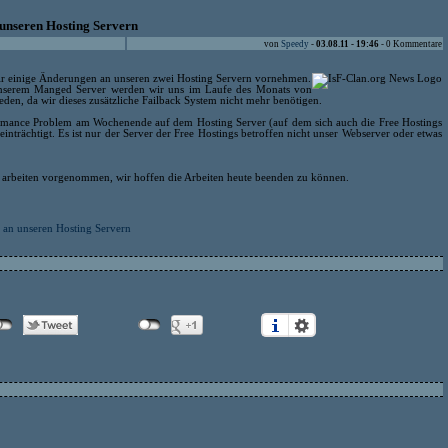
unseren Hosting Servern
von
Speedy
-
03.08.11 - 19:46
- 0 Kommentare
inige Änderungen an unseren zwei Hosting Servern vornehmen.
unserem Manged Server werden wir uns im Laufe des Monats von
den, da wir dieses zusätzliche Failback System nicht mehr benötigen.
formance Problem am Wochenende auf dem Hosting Server (auf dem sich auch die Free Hostings
einträchtigt. Es ist nur der Server der Free Hostings betroffen nicht unser Webserver oder etwas
n arbeiten vorgenommen, wir hoffen die Arbeiten heute beenden zu können.
 an unseren Hosting Servern