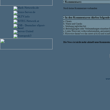
• Kommentare:
Noch keine Kommentare vorhanden
• In den Kommentaren dürfen folgende I
a. Cheats
b. Warez und Cracks
c. Werbung jeglicher Art
d. Beleidigungen oder Verleumdungen einzelner
e. Links/Texte mit volksverhetzendem, antisemit
f. Hinweise darauf wo das unter a) b) d) und e) a
Die News ist nicht mehr aktuell neue Kommenta
www.