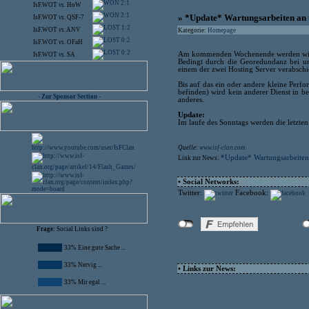
2:1
IsF.WOT
vs.
HoW
2:1
» *Update* Wartungsarbeiten an 
IsF.WOT
vs.
QSF-7
1:2
IsF.WOT
vs.
ANV
Kategorie:
Homepage
0:2
IsF.WOT
vs.
OFaH
0:2
Am kommenden Wochenende werden wir e
IsF.WOT
vs.
SA
Bedingt durch die Georedundanz bei 
einem der zwei Hosting Server verabschie
Bis auf das ein oder andere kleine Per
befinden) wird kein anderer Dienst in be
- Zur Sponsor Section -
anderes.
Update:
Im laufe des Sonntags werden die letzte
Quelle:
www.isf-clan.com
*Update* Wartungsarbeiten
Link zur News:
• Social Networks:
Twitter:
Facebook:
Frage:
Social Links sind ?
33% Eine gute Sache ...
33% Nervig ...
• Links zur News:
33% Mir egal ...