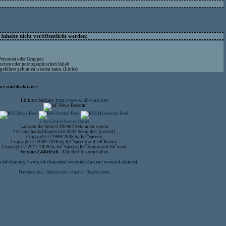
nhalte nicht veröffentlicht werden:
 Personen oder Gruppen
ischen oder pornographischen Inhalt
ufgeführte gefunden werden kann. (Links)
re sind deaktiviert
http://news.isf-clan.net
Link zur Section:
Live Global Server Status
Ladezeit der Seite 0.182962 Sekunden, davon
24 Datenbankabfragen in 0.0344 Sekunden. (cached)
Copyright © 1999-2008 by IsF`Speedy
Copyright © 2009-2016 by IsF`Speedy and IsF`Kenny
Copyright © 2017-2026 by IsF`Speedy, IsF`Kenny and IsF`mark
Version 2.44fcb5c6
- Alle Rechte vorbehalten
isf-clan.org
/
www.isf-clan.com
/
www.isf-clan.eu
/
www.isf-clan.net
Datenschutz
-
Impressum
-
Suche
-
Registrieren